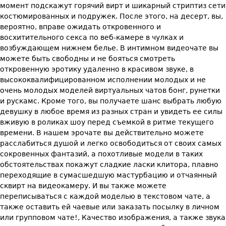
момент подскажут горячий вирт и шикарный стриптиз сети
костюмированных и подружек. После этого, на десерт, вы,
вероятно, вправе ожидать откровенного и
восхитительного секса по веб-камере в чулках и
возбуждающем нижнем белье. В интимном видеочате вы
можете быть свободны и не бояться смотреть
откровенную эротику удаленно в красивом звуке, в
высококвалифицированном исполнении молодых и не
очень молодых моделей виртуальных чатов бонг, рунетки
и рускамс. Кроме того, вы получаете шанс выбрать любую
девушку в любое время из разных стран и увидеть ее силы
вживую в роликах шоу перед съемкой в ритме текущего
времени. В нашем эрочате вы действительно можете
расслабиться душой и легко освободиться от своих самых
сокровенных фантазий, а похотливые модели в таких
обстоятельствах покажут сладкие ласки клитора, плавно
переходящие в сумасшедшую мастурбацию и отчаянный
сквирт на видеокамеру. И вы также можете
переписываться с каждой моделью в текстовом чате, а
также оставить ей чаевые или заказать посылку в личном
или групповом чате!, Качество изображения, а также звука