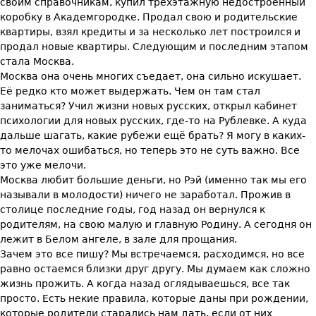
своим справочникам, купил трехэтажную недостроенный
коробку в Академгородке. Продал свою и родительские
квартиры, взял кредиты и за несколько лет построился и
продал новые квартиры. Следующим и последним этапом
стала Москва.
Москва она очень многих съедает, она сильно искушает.
Её редко кто может выдержать. Чем он там стал
заниматься? Учил жизни новых русских, открыл кабинет
психологии для новых русских, где-то на Рублевке. А куда
дальше шагать, какие рубежи ещё брать? Я могу в каких-
то мелочах ошибаться, но теперь это не суть важно. Все
это уже мелочи.
Москва любит большие деньги, но Рэй (именно так мы его
называли в молодости) ничего не заработал. Прожив в
столице последние годы, год назад он вернулся к
родителям, на свою малую и главную Родину. А сегодня он
лежит в Белом ангеле, в зале для прощания.
Зачем это все пишу? Мы встречаемся, расходимся, но все
равно остаемся близки друг другу. Мы думаем как сложно
жизнь прожить. А когда назад оглядываешься, все так
просто. Есть некие правила, которые даны при рождении,
которые родители старались нам дать, если от них