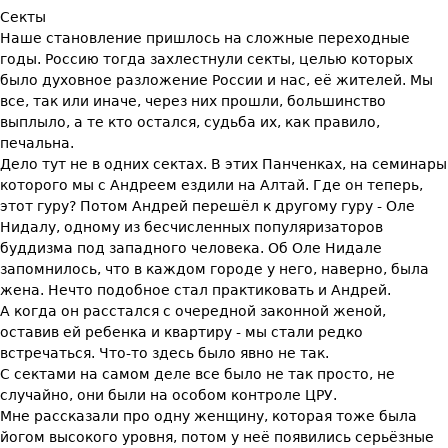
Секты
Наше становление пришлось на сложные переходные
годы. Россию тогда захлестнули секты, целью которых
было духовное разложение России и нас, её жителей. Мы
все, так или иначе, через них прошли, большинство
выплыло, а те кто остался, судьба их, как правило,
печальна.
Дело тут не в одних сектах. В этих Панченках, на семинары
которого мы с Андреем ездили на Алтай. Где он теперь,
этот гуру? Потом Андрей перешёл к другому гуру - Оле
Нидалу, одному из бесчисленных популяризаторов
буддизма под западного человека. Об Оле Нидале
запомнилось, что в каждом городе у него, наверно, была
жена. Нечто подобное стал практиковать и Андрей.
А когда он расстался с очередной законной женой,
оставив ей ребенка и квартиру - мы стали редко
встречаться. Что-то здесь было явно не так.
С сектами на самом деле все было не так просто, не
случайно, они были на особом контроле ЦРУ.
Мне рассказали про одну женщину, которая тоже была
йогом высокого уровня, потом у неё появились серьёзные