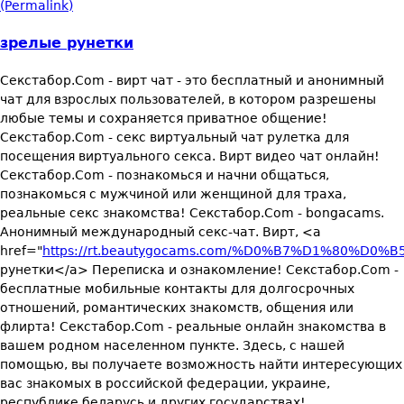
(Permalink)
зрелые рунетки
Секстабор.Com - вирт чат - это бесплатный и анонимный
чат для взрослых пользователей, в котором разрешены
любые темы и сохраняется приватное общение!
Секстабор.Com - секс виртуальный чат рулетка для
посещения виртуального секса. Вирт видео чат онлайн!
Секстабор.Com - познакомься и начни общаться,
познакомься с мужчиной или женщиной для траха,
реальные секс знакомства! Секстабор.Com - bongacams.
Анонимный международный секс-чат. Вирт, <a
href="
https://rt.beautygocams.com/%D0%B7%D1%80%D
рунетки</a> Переписка и ознакомление! Секстабор.Com -
бесплатные мобильные контакты для долгосрочных
отношений, романтических знакомств, общения или
флирта! Секстабор.Com - реальные онлайн знакомства в
вашем родном населенном пункте. Здесь, с нашей
помощью, вы получаете возможность найти интересующих
вас знакомых в российской федерации, украине,
республике беларусь и других государствах!