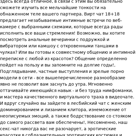
здесь всегда отличное, в связи с этим вы обязательно
сможете изучить все мельчайшие тонкости на
обнаженном теле вашего партнера. Вирт чат 18+18
предлагает незабываемые интимные встречи по веб-
камере с выбранными схемами, которые всегда рады
исполнить все ваши стремления! Возможно, вы хотите
посмотреть анальные вечеринки с подружкой и
вибратором или камшоу с откровенными танцами в
чулках? Или вы готовы к совместному общению и интимной
переписке с любой из красоток? Общение определенно
пойдет на пользу и вы запомните на долгие годы!,
Подглядывание, частные выступления и зрелые порно
модели в сети - все вышеперечисленное разнообразие
явно не позволит вам заснуть до утра. Мгновенно
оттачивайте имеющийся навык - и без труда нимфоманки,
и мастера качественного виртуального траха в видеочате.
И вдруг случайно вы зайдете в лесбийский чат с женским
доминированием и лизанием клитора, изнеможение от
неописуемых эмоций, а также бодрствование со стояком
до самого рассвета вам обеспечены!, Несомненно, наш
секс-чат никогда вас не разочарует, а эротические
красотки в соблазнительных эротических костюмах и