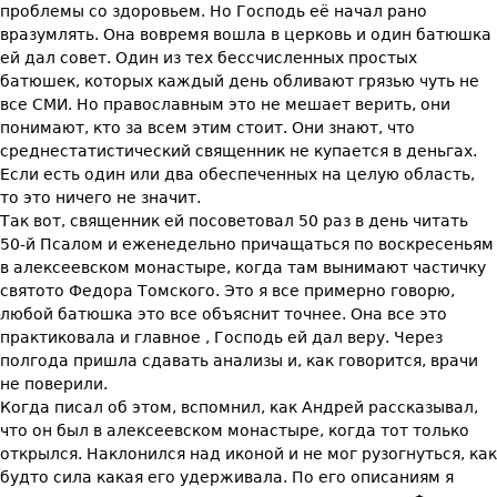
проблемы со здоровьем. Но Господь её начал рано
вразумлять. Она вовремя вошла в церковь и один батюшка
ей дал совет. Один из тех бессчисленных простых
батюшек, которых каждый день обливают грязью чуть не
все СМИ. Но православным это не мешает верить, они
понимают, кто за всем этим стоит. Они знают, что
среднестатистический священник не купается в деньгах.
Если есть один или два обеспеченных на целую область,
то это ничего не значит.
Так вот, священник ей посоветовал 50 раз в день читать
50-й Псалом и еженедельно причащаться по воскресеньям
в алексеевском монастыре, когда там вынимают частичку
святото Федора Томского. Это я все примерно говорю,
любой батюшка это все объяснит точнее. Она все это
практиковала и главное , Господь ей дал веру. Через
полгода пришла сдавать анализы и, как говорится, врачи
не поверили.
Когда писал об этом, вспомнил, как Андрей рассказывал,
что он был в алексеевском монастыре, когда тот только
открылся. Наклонился над иконой и не мог рузогнуться, как
будто сила какая его удерживала. По его описаниям я