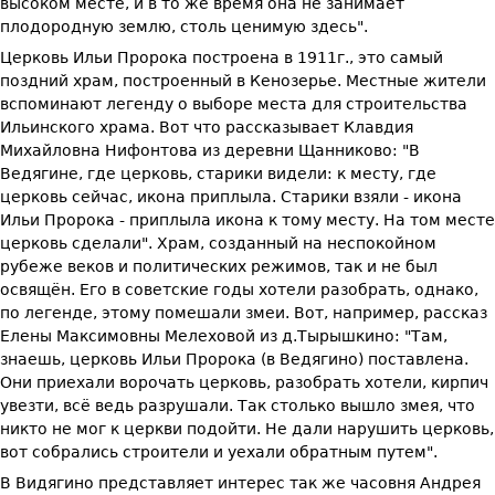
высоком месте, и в то же время она не занимает
плодородную землю, столь ценимую здесь".
Церковь Ильи Пророка построена в 1911г., это самый
поздний храм, построенный в Кенозерье. Местные жители
вспоминают легенду о выборе места для строительства
Ильинского храма. Вот что рассказывает Клавдия
Михайловна Нифонтова из деревни Щанниково: "В
Ведягине, где церковь, старики видели: к месту, где
церковь сейчас, икона приплыла. Старики взяли - икона
Ильи Пророка - приплыла икона к тому месту. На том месте
церковь сделали". Храм, созданный на неспокойном
рубеже веков и политических режимов, так и не был
освящён. Его в советские годы хотели разобрать, однако,
по легенде, этому помешали змеи. Вот, например, рассказ
Елены Максимовны Мелеховой из д.Тырышкино: "Там,
знаешь, церковь Ильи Пророка (в Ведягино) поставлена.
Они приехали ворочать церковь, разобрать хотели, кирпич
увезти, всё ведь разрушали. Так столько вышло змея, что
никто не мог к церкви подойти. Не дали нарушить церковь,
вот собрались строители и уехали обратным путем".
В Видягино представляет интерес так же часовня Андрея