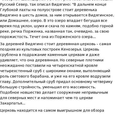
Русский Север, так описал Видягино: "В дальнем конце
Глубокой лахты на полуострове стоит деревенька
Видягино в шесть домов, за ним открывается Видягинское,
или Домашнее, озеро. В это озеро впадает бегущая все
время под уклон, шумя и скача по камням, подобно горной
реке, речка Порженка, названная так, очевидно, за свою
порожистость. Течет она из Порженского озера...
За деревней Видягино стоит деревянная церковь – самая
поздняя из культовых построек Кенозерья. Церковь
срублена в подражание каменным церквам и даже
удивляет, что она деревянная. Но северные плотники
неожиданно поставили на четырехскатной кровле
четырехстенный сруб с широкими окнами, выполняющий
роль светового барабана, и уже на его кровле водрузили
главу. Дополнительный сруб придал основному четверику
большую стройность, уменьшил его массивность.
Подобное новшество делает сооружение непривычным
для северных мест и напоминает чем-то церкви
Закарпатья...
Церковь находится на самом выигрышном для обзора