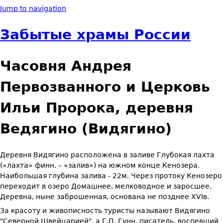
Jump to navigation
Забытые храмы России
Часовня Андрея
Первозванного и Церковь
Ильи Пророка, деревня
Ведягино (Видягино)
Деревня Видягино расположена в заливе Глубокая лахта
(«лахта» финн. – «залив») на южном конце Кенозера.
Наибольшая глубина залива - 22м. Через протоку Кенозеро
переходит в озеро Домашнее, мелководное и заросшее.
Деревна, ныне заброшенная, основана не позднее XVIв.
За красоту и живописность туристы называют Видягино
"Северной Швейцарией", а Г.П. Гунн, писатель, воспевший