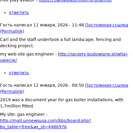
free play aviator -
https://1winaviatorlogin.org/demo/
ответить
Гость
написал
11 января, 2026 - 11:48
Постоянная ссылка
(Permalink)
Carl and the staff undertook a full landscape, fencing and
decking project.
my web-site gas engineer -
http://sprzety-budowlane.pl/witaj-
swiecie/
ответить
Гость
написал
12 января, 2026 - 00:50
Постоянная ссылка
(Permalink)
2019 was a document year for gas boiler installations, with
1.7million fitted.
My site: gas engineer -
http://mail.unnewsusa.com/bbs/board.php?
bo_table=free&wr_id=4486976