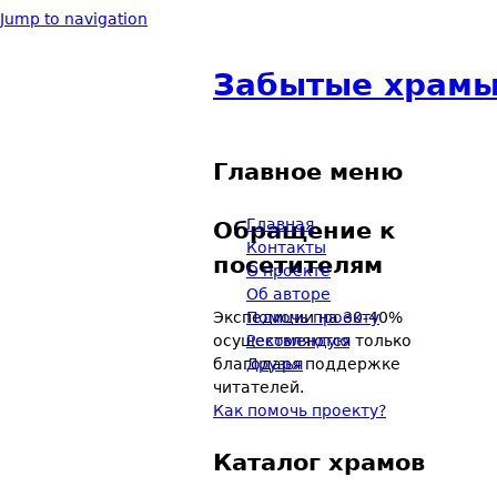
Jump to navigation
Забытые храмы
Главное меню
Главная
Обращение к
Контакты
посетителям
О проекте
Об авторе
Экспедиции на 30-40%
Помочь проекту
осуществляются только
Рекомендую
благодаря поддержке
Друзья
читателей.
Как помочь проекту?
Каталог храмов