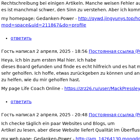
Rechtschreibung bei einigen Artikeln. Manche weisen Fehler au
es ist manchmal schwer, den Sinn zu verstehen. Aber ich kom
my homepage; Gedanken-Power -
http://qywd.jingyunys.top/
mod=space&uid=211867&do=profile
ответить
Гость
написал
2 апреля, 2025 - 18:56
Постоянная ссылка (P
Heya, ich bin zum ersten Mal hier. Ich habe
dieses Board gefunden und finde es echt hilfreich und es hat m
sehr geholfen. Ich hoffe, etwas zurückgeben zu können und a
zu helfen, wie du mir geholfen hast.
My page Life Coach Online -
https://zrz26.ru/user/MackPressle
ответить
Гость
написал
2 апреля, 2025 - 20:48
Постоянная ссылка (P
Ich checke täglich ein paar Websites und Blogs, um
Artikel zu lesen, aber diese Website liefert Qualität im Überflus
my web page: Gedanken-Power -
http://am_14264130.mongdol