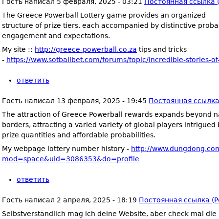
Гость
написал
5 февраля, 2025 - 03:21
Постоянная ссылка (
The Greece Powerball Lottery game provides an organized
structure of prize tiers, each accompanied by distinctive probab
engagement and expectations.
My site ::
http://greece-powerball.co.za
tips and tricks
-
https://www.sotballbet.com/forums/topic/incredible-stories-of
ответить
Гость
написал
13 февраля, 2025 - 19:45
Постоянная ссылка 
The attraction of Greece Powerball rewards expands beyond n
borders, attracting a varied variety of global players intrigued 
prize quantities and affordable probabilities.
My webpage lottery number history -
http://www.dungdong.co
mod=space&uid=3086353&do=profile
ответить
Гость
написал
2 апреля, 2025 - 18:19
Постоянная ссылка (P
Selbstverständlich mag ich deine Website, aber check mal die