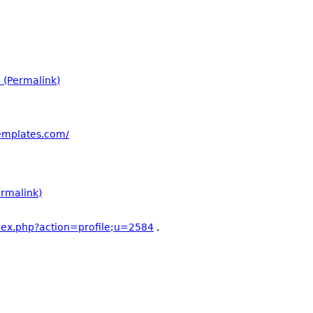
(Permalink)
templates.com/
rmalink)
ndex.php?action=profile;u=2584
,