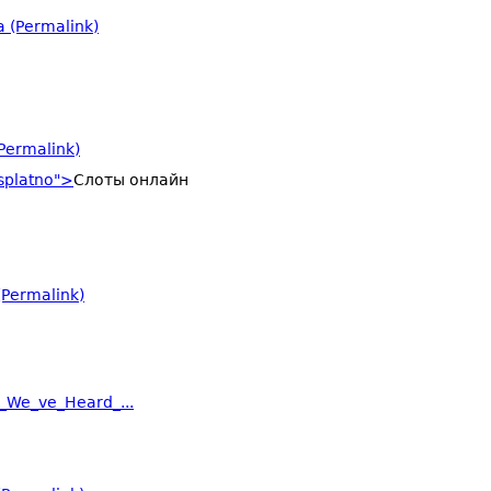
 (Permalink)
Permalink)
splatno">
Слоты онлайн
Permalink)
g_We_ve_Heard_...