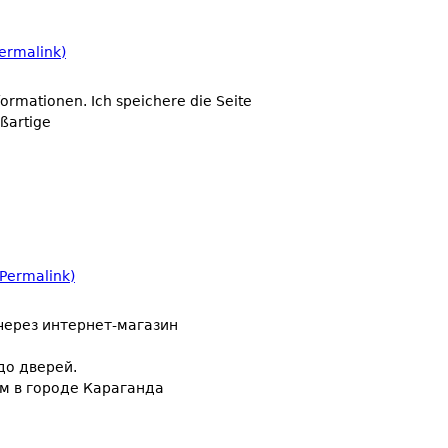
ermalink)
nformationen. Ich speichere die Seite
oßartige
Permalink)
через интернет-магазин
до дверей.
м в городе Караганда