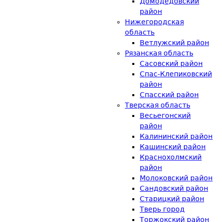
Домодедовский
район
Нижегородская
область
Ветлужский район
Рязанская область
Сасовский район
Спас-Клепиковский
район
Спасский район
Тверская область
Весьегонский
район
Калининский район
Кашинский район
Краснохолмский
район
Молоковский район
Сандовский район
Старицкий район
Тверь город
Торжокский район