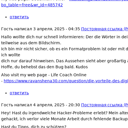
bo_table=free&wr_id=485742
ответить
Гость
написал
3 апреля, 2025 - 04:35
Постоянная ссылка (P
Hallo wollte dich nur schnell informieren: Der die Wörter in d
teilweise aus dem Bildschirm.
Ich bin mir nicht sicher, ob es ein Formatproblem ist oder m
ich wollte
dich nur darauf hinweisen. Das Aussehen sieht aber großartig 
Hoffe, du behebst das den Bug bald. Kudos
Also visit my web page - Life Coach Online
-
https://www.ravanshena30.com/question/die-vorteile-des-digi
ответить
Гость
написал
4 апреля, 2025 - 20:30
Постоянная ссылка (P
Hey! Hast du irgendwelche Hacker-Probleme erlebt? Mein alte
gehackt, ich verlor viele Monate Arbeit durch fehlende Backup
Hast du Tipps, dich zu schützen?