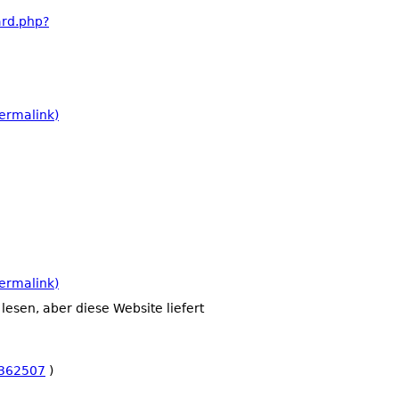
ard.php?
ermalink)
ermalink)
esen, aber diese Website liefert
4362507
)