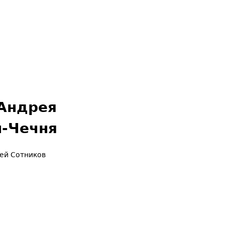
 Андрея
н-Чечня
ей Сотников