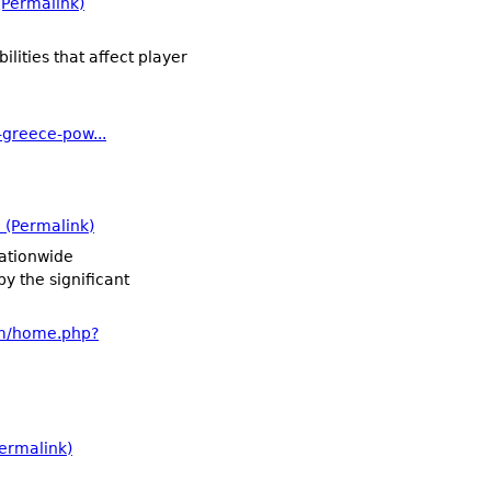
Permalink)
ilities that affect player
-greece-pow...
(Permalink)
ationwide
by the significant
m/home.php?
ermalink)