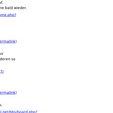
f,
me bald wieder.
home.php?
ermalink)
ir
nderen so
y7/
ermalink)
s.
.net/bbs/board.php?