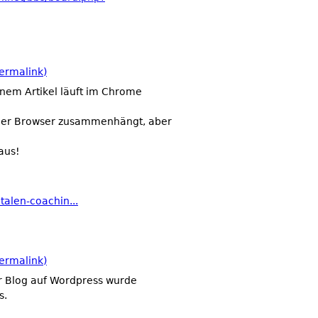
ermalink)
einem Artikel läuft im Chrome
it der Browser zusammenhängt, aber
aus!
talen-coachin...
ermalink)
r Blog auf Wordpress wurde
s.