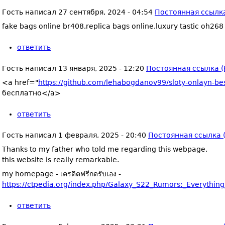
Гость
написал
27 сентября, 2024 - 04:54
Постоянная ссылка
fake bags online br408,replica bags online,luxury tastic oh268
ответить
Гость
написал
13 января, 2025 - 12:20
Постоянная ссылка (
<a href="
https://github.com/lehabogdanov99/sloty-onlayn-be
бесплатно</a>
ответить
Гость
написал
1 февраля, 2025 - 20:40
Постоянная ссылка (
Thanks to my father who told me regarding this webpage,
this website is really remarkable.
my homepage - เครดิตฟรีกดรับเอง -
https://ctpedia.org/index.php/Galaxy_S22_Rumors:_Everythin
ответить