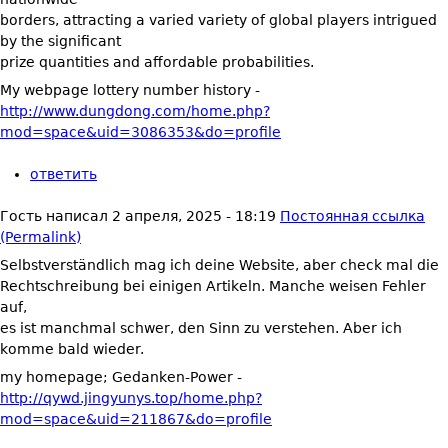
borders, attracting a varied variety of global players intrigued
by the significant
prize quantities and affordable probabilities.
My webpage lottery number history -
http://www.dungdong.com/home.php?
mod=space&uid=3086353&do=profile
ответить
Гость
написал
2 апреля, 2025 - 18:19
Постоянная ссылка
(Permalink)
Selbstverständlich mag ich deine Website, aber check mal die
Rechtschreibung bei einigen Artikeln. Manche weisen Fehler
auf,
es ist manchmal schwer, den Sinn zu verstehen. Aber ich
komme bald wieder.
my homepage; Gedanken-Power -
http://qywd.jingyunys.top/home.php?
mod=space&uid=211867&do=profile