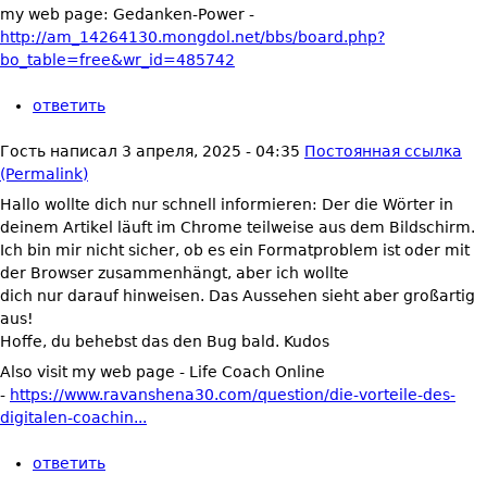
my web page: Gedanken-Power -
http://am_14264130.mongdol.net/bbs/board.php?
bo_table=free&wr_id=485742
ответить
Гость
написал
3 апреля, 2025 - 04:35
Постоянная ссылка
(Permalink)
Hallo wollte dich nur schnell informieren: Der die Wörter in
deinem Artikel läuft im Chrome teilweise aus dem Bildschirm.
Ich bin mir nicht sicher, ob es ein Formatproblem ist oder mit
der Browser zusammenhängt, aber ich wollte
dich nur darauf hinweisen. Das Aussehen sieht aber großartig
aus!
Hoffe, du behebst das den Bug bald. Kudos
Also visit my web page - Life Coach Online
-
https://www.ravanshena30.com/question/die-vorteile-des-
digitalen-coachin...
ответить