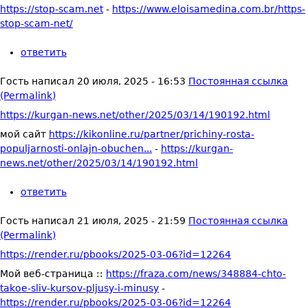
https://stop-scam.net
-
https://www.eloisamedina.com.br/https-
stop-scam-net/
ответить
Гость
написал
20 июля, 2025 - 16:53
Постоянная ссылка
(Permalink)
https://kurgan-news.net/other/2025/03/14/190192.html
мой сайт
https://kikonline.ru/partner/prichiny-rosta-
populjarnosti-onlajn-obuchen...
-
https://kurgan-
news.net/other/2025/03/14/190192.html
ответить
Гость
написал
21 июля, 2025 - 21:59
Постоянная ссылка
(Permalink)
https://render.ru/pbooks/2025-03-06?id=12264
Мой веб-страница ::
https://fraza.com/news/348884-chto-
takoe-sliv-kursov-pljusy-i-minusy
-
https://render.ru/pbooks/2025-03-06?id=12264