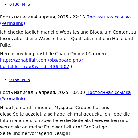
ответить
Гость
написал
4 апреля, 2025 - 22:16
Постоянная ссылка
(Permalink)
Ich checke täglich manche Websites und Blogs, um Content zu
lesen, aber diese Website liefert Qualitätsinhalte in Hülle und
Fülle.
Here is my blog post Life Coach Online ( Carmen -
https://zenabifair.com/bbs/board.php?
bo_table=free&wr_id=4362507
)
ответить
Гость
написал
5 апреля, 2025 - 02:00
Постоянная ссылка
(Permalink)
Hi da! Jemand in meiner Myspace-Gruppe hat uns
diese Seite gezeigt, also habe ich mal geguckt. Ich liebe die
Informationen. Ich speichere die Seite als Lesezeichen und
werde sie an meine Follower twittern! Großartige
Seite und hervorragend Design!