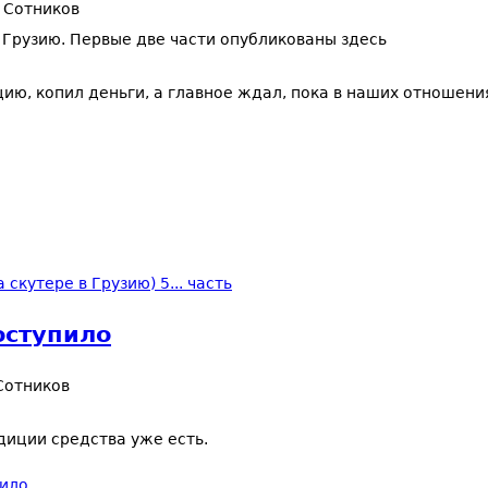
 Сотников
Грузию. Первые две части опубликованы здесь
цию, копил деньги, а главное ждал, пока в наших отношени
cкутере в Грузию) 5... часть
оступило
Сотников
диции средства уже есть.
пило