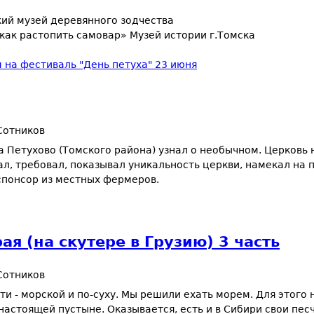
ий музей деревянного зодчества
как растопить самовар» Музей истории г.Томска
на фестиваль "День петуха" 23 июня
Сотников
 Петухово (Томского района) узнал о необычном. Церковь н
 требовал, показывал уникальность церкви, намекал на пос
спонсор из местных фермеров.
ая (на cкутере в Грузию) 3 часть
Сотников
ути - морской и по-суху. Мы решили ехать морем. Для это
астоящей пустыне. Оказывается, есть и в Сибири свои пес