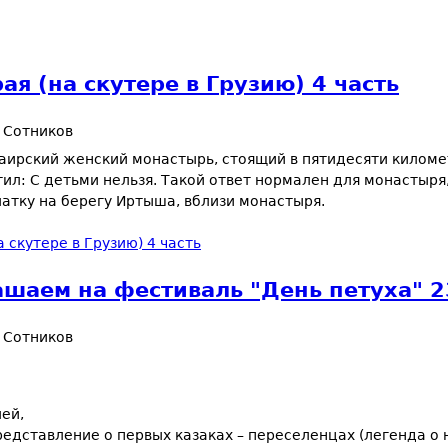
ая (на cкутере в Грузию) 4 часть
 Сотников
Ачаирский женский монастырь, стоящий в пятидесяти киломе
тил: С детьми нельзя. Такой ответ нормален для монастыря
латку на берегу Иртыша, вблизи монастыря.
 cкутере в Грузию) 4 часть
ашаем на фестиваль "День петуха" 
 Сотников
ей,
дставление о первых казаках – переселенцах (легенда о н