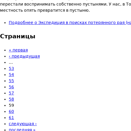
перестали воспринимать собственно пустынями. У нас, в То
местность опять превратится в пустыню.
Подробнее
о Экспедиция в поисках потерянного рая (на
Страницы
« первая
‹ предыдущая
…
53
54
55
56
57
58
59
60
61
следующая ›
последняя »