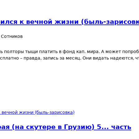
овился к вечной жизни (быль-зарисов
 Сотников
ять полторы тыщи платить в фонд кап. мира. А может попро
сплатно – правда, запись за месяц. Они видать надеются, ч
к вечной жизни (быль-зарисовка)
я (на cкутере в Грузию) 5... часть