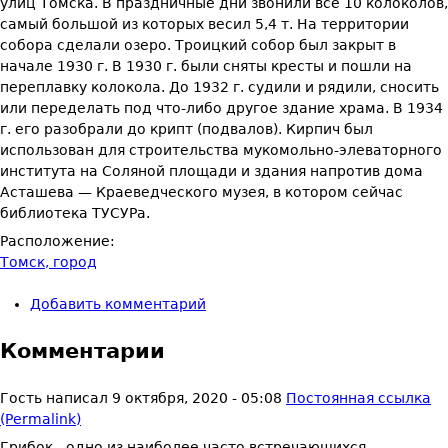
улиц Томска. В праздничные дни звонили все 10 колоколов,
самый большой из которых весил 5,4 т. На территории
собора сделали озеро. Троицкий собор был закрыт в
начале 1930 г. В 1930 г. были сняты кресты и пошли на
переплавку колокола. До 1932 г. судили и рядили, сносить
или переделать под что-либо другое здание храма. В 1934
г. его разобрали до крипт (под­валов). Кирпич был
использован для строительства мукомольно-эле­ваторного
института на Соляной площади и здания напротив дома
Асташева — Краеведческого музея, в котором сейчас
библиотека ТУСУРа.
Расположение:
Томск, город
Добавить комментарий
Комментарии
Гость
написал
9 октября, 2020 - 05:08
Постоянная ссылка
(Permalink)
Грибок - одно из наиболее часто встречающихся