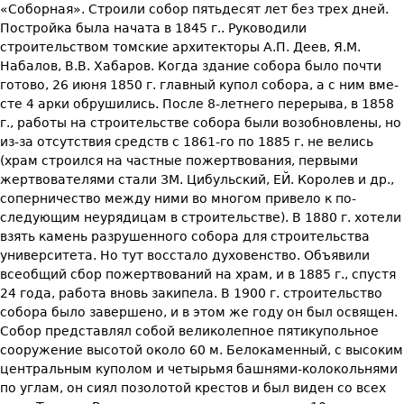
«Соборная». Строили собор пятьдесят лет без трех дней.
Постройка была начата в 1845 г.. Руководили
строительством томские архи­текторы А.П. Деев, Я.М.
Набалов, В.В. Хабаров. Когда здание собора бы­ло почти
готово, 26 июня 1850 г. главный купол собора, а с ним вме­
сте 4 арки обрушились. После 8-летнего перерыва, в 1858
г., работы на строительстве собора были возобновлены, но
из-за отсутствия средств с 1861-го по 1885 г. не велись
(храм строился на частные по­жертвования, первыми
жертвователями стали ЗМ. Цибульский, ЕЙ. Королев и др.,
соперничество между ними во многом привело к по­
следующим неурядицам в строительстве). В 1880 г. хотели
взять ка­мень разрушенного собора для строительства
университета. Но тут восстало духовенство. Объявили
всеобщий сбор пожертвований на храм, и в 1885 г., спустя
24 года, работа вновь закипела. В 1900 г. строительство
собора было завершено, и в этом же году он был ос­вящен.
Собор представлял собой великолепное пятикупольное
соору­жение высотой около 60 м. Белокаменный, с высоким
центральным куполом и четырьмя башнями-колокольнями
по углам, он сиял позо­лотой крестов и был виден со всех