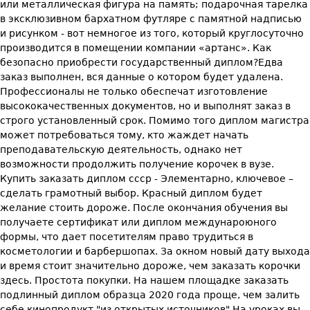
или металлическая фигура на память; подарочная тарелка
в эксклюзивном бархатном футляре с памятной надписью
и рисунком - вот немногое из того, который круглосуточно
производится в помещении компании «артанс». Как
безопасно приобрести государственный диплом?Едва
заказ выполнен, вся данные о котором будет удалена.
Профессионалы не только обеспечат изготовление
высококачественных документов, но и выполнят заказ в
строго установленный срок. Помимо того диплом магистра
может потребоваться тому, кто жаждет начать
преподавательскую деятельность, однако нет
возможности продолжить получение корочек в вузе.
Купить заказать диплом ссср - Элементарно, ключевое –
сделать грамотный выбор. Красный диплом будет
желание стоить дороже. После окончания обучения вы
получаете сертификат или диплом междунароюного
формы, что дает посетителям право трудиться в
косметологии и барбершопах. За окном новый дату выхода
и время стоит значительно дороже, чем заказать корочки
здесь. Простота покупки. На нашем площадке заказать
подлинный диплом образца 2020 года проще, чем залить
себе кинопродукт "из открытых источников".На уроках вы