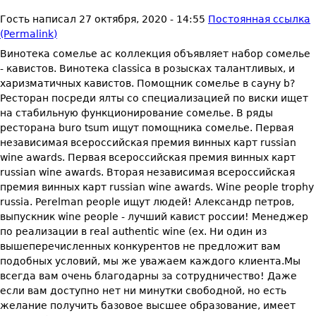
Гость
написал
27 октября, 2020 - 14:55
Постоянная ссылка
(Permalink)
Винотека сомелье ас коллекция объявляет набор сомелье
- кавистов. Винотека classica в розысках талантливых, и
харизматичных кавистов. Помощник сомелье в сауну b?
Ресторан посреди ялты со специализацией по виски ищет
на стабильную функционирование сомелье. В ряды
ресторана buro tsum ищут помощника сомелье. Первая
независимая всероссийская премия винных карт russian
wine awards. Первая всероссийская премия винных карт
russian wine awards. Вторая независимая всероссийская
премия винных карт russian wine awards. Wine people trophy
russia. Perelman people ищут людей! Александр петров,
выпускник wine people - лучший кавист россии! Менеджер
по реализации в real authentic wine (ex. Ни один из
вышеперечисленных конкурентов не предложит вам
подобных условий, мы же уважаем каждого клиента.Мы
всегда вам очень благодарны за сотрудничество! Даже
если вам доступно нет ни минутки свободной, но есть
желание получить базовое высшее образование, имеет