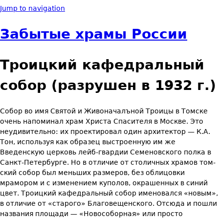
Jump to navigation
Забытые храмы России
Троицкий кафедральный
собор (разрушен в 1932 г.)
Собор во имя Святой и Живоначалъной Троицы в Томске
очень напо­минал храм Христа Спасителя в Москве. Это
неудивительно: их про­ектировал один архитектор — К.А.
Тон, используя как образец вы­строенную им же
Введенскую церковь лейб-гвардии Семеновского полка в
Санкт-Петербурге. Но в отличие от столичных храмов том­
ский собор был меньших размеров, без облицовки
мрамором и с изме­нением куполов, окрашенных в синий
цвет. Троицкий кафедральный собор именовался «новым»,
в отличие от «старого» Благовещенского. Отсюда и пошли
названия площади — «Новособорная» или просто