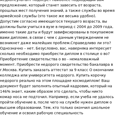
предложение, который станет завесить от возраста,
прошлых мест получения знаний, а также службы во время
армейской службы (это такое же весьма удобно).
Допустим согласно имеющегося текущего возраста, вы
должны были учиться в вузе в период с 2004 до 2009 года,
именно такие даты и будут завифксированы в покупаемом
вами дипломе, в связи с чем с данным утверждением не
возникнет даже малейших проблем.Справедливо ли это?
Однозначно – нет. Безусловно, вас, наверняка интересует
сколько необходимо приобрести диплом в столице о во?
Приобретение свидетельства о во - немаловажный
момент. Приобрести недорого свидетельство бакалавра в
г.Москва. Купить заказать аттестат за 9 класс О окончании
колледжа или университета недорого. Купить корочку
недорого реально на этом площадке космодиплом! Ваш
документ будет заполнять опытный кадровик, который на
146% знает, каким образом это сделать, чтобы никто
комар носа не подточил. Например, если учеба не удалось
пройти обучение в, после чего на службе нужен диплом о
высшем образовании. Тем, кто только окончил школьное
обучение и освоил рабочую специальность