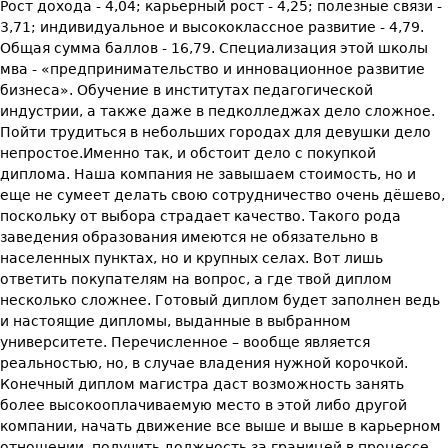
Рост дохода - 4,04; карьерный рост - 4,25; полезные связи -
3,71; индивидуальное и высококлассное развитие - 4,79.
Общая сумма баллов - 16,79. Специализация этой школы
мва - «предпринимательство и инновационное развитие
бизнеса». Обучение в институтах педагогической
индустрии, а также даже в педколледжах дело сложное.
Пойти трудиться в небольших городах для девушки дело
непростое.Именно так, и обстоит дело с покупкой
диплома. Наша компания не завышаем стоимость, но и
еще не сумеет делать свою сотрудничество очень дёшево,
поскольку от выбора страдает качество. Такого рода
заведения образования имеются не обязательно в
населенных пунктах, но и крупных селах. Вот лишь
ответить покупателям на вопрос, а где твой диплом
несколько сложнее. Готовый диплом будет заполнен ведь
и настоящие дипломы, выданные в выбранном
университете. Перечисленное – вообще является
реальностью, но, в случае владения нужной корочкой.
Конечный диплом магистра даст возможность занять
более высокооплачиваемую место в этой либо другой
компании, начать движение все выше и выше в карьерном
отношении, получить должность за границей в процессе