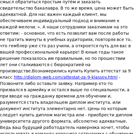
смысл обратиться простым путём и заказать
свидетельство бакалавра. В то же время, цена может быть
адекватной. Для нас важен каждый клиент, мы
обеспечиваем индивидуальный подход и внимание к
каждой мелочи. ». А наши сотрудники заказчикам на это
ответим: - основное, что есть позволит вам после работы
не тратить минуты в учебных аудиториях, повторяя все то,
что гемблер уже сто раз учили, а откроется путь для вас в
вашей профессиональной карьере! В юные годы такое
решение показалось им правильным, но по прошествии
лет они сталкиваются с бюрократией на
производстве.Вознамерились купить Купить аттестат за 9
класс
http://diplom-web.com/attestat-za-9-klassov.html
-
Позвоните либо оставьте заявку. Например кто-то
призвался в армейку и остался выше по специальности, а
при вводе на гражданку времени для обучении и,
разумеется стать владельцем диплом института, или
документ института элементарно нет. Цены по которым
следует купить диплом магистра или - приобрести диплом
университета другого формата, абсолютно адекватные.
Ведь ваш будущий работодатель наверняка хочет, чтобы
использовать в команду хорошего сотрудника с обширным