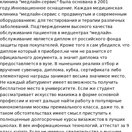
клиника "медлайн-сервис" была основана в 2001
году.Инновационное оснащение. Каждая медицинская
клиника "медлайн-сервис с продвинутым и современным
оборудованием; для тестирования и терапии различных
заболеваний. Подтверждением высокого качества
обслуживания пациентов в медцентрах "медлайн-
обслуживание является диплом от российского фонда
защиты прав покупателей. Кроме того я сам убедился, что
диплом который я приобрел,ни чем не разнится от
официального документа, а значит диплома что
предоставляется в вузе. В нынешних реалиях отбор и
вручение сувенира, диплома, кубка, сертификата либо
элементарно награды занимает весьма значимое место.
Не каждый абитуриент имеет возможность получить
бесплатное место в университете. Если же студент
рассматривает искусство макияжа в форме основной
профессии и хочет дальше найти работу в популярные
кинокомпании москвы премиального класса, даже то, в
таком обстоятельствах имеет смысл приступить к
полноценные долгосрочные курсы визажистов в лучших
школах. В век информационных технологий, аттестат за 9
класс купить Если не имеешь свидетельства о высшем