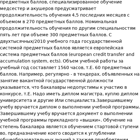
предметных баллов, специализированное обучение
медсестер и акушеров предусматривает
продолжительность обучения 4,5 последних месяцев с
объемом в 270 предметных баллов. Номинальная
продолжительность обучения по другим специальностям
пять лет при объеме 300 предметных баллов. С
двухтысячных/2010 учебного года государственной
системой предметных баллов является европейская
система предметных баллов (european credit transfer and
accumulation system, ects). Объем учебной работы за
учебный год составляет 1560 часов, т.Е. 60 предметных
баллов. Например, регулярно - в тендерах, объявленных на
занятие вакантной государственной должности
указывается, что бакалавры недопустимы к участию в
конкурсе, т.Е. Надо иметь диплом магистра, куплю диплом
университета и другие Или специалиста.Завершившему
учебу вручается диплом о выполнении учебной программы.
Завершившему учебу вручается документ о выполнении
учебной программы прикладного «вышки». Обучение на
степень бакалавра является обучением стартовой ступени
во, предназначение коего сводится к углублении
общеобразовательных знаний а такжев приобретении