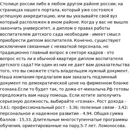
Столице россии либо в любом другом районе россии, на
страницах нашего портала, который уже состоялся
успешную аккредитацию, или вы указывайте свой вуз
который расположен в ином районе. Когда у вас не вышло
закончить университет, а диплом о правах работы
воспитателем детского сада необходим - имеет смысл
приобрести диплом воспитателя. Конечно, существуют
исключения связанные с нехваткой персонала, но
традиционно главный вопрос в секторе кадров - это
вопрос есть ли в обычной квартире диплом воспитателя
детского сада? Ни один из них не дает вам доказательства
того, что вы сможете стать владельцем нужный документ.
Наша компания предлагаем вам заказать подлинный
документ по демократической цене на фирменном бланке
гознака.Если то будет так, то дома-от-михалыча.Рф готовы
предложить вам нашу помощь. Если хотите заполучить
серьезную должность, выбирайте «гознак». Рост дохода -
3,61; профессиональный рост - 3,36; полезные связи - 3,42;
персональное и надежное развитие - 4,94. Общая сумма
баллов - 15,33. Длительные многоступенчатые программы
обучения, ориентированные на пару,5-7 лет. Ломоносова.