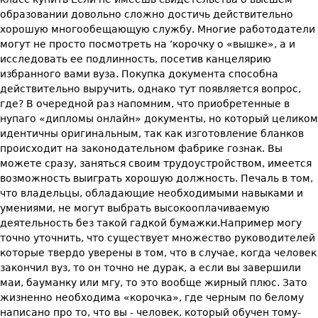
образовании довольно сложно достичь действительно
хорошую многообещающую службу. Многие работодатели
могут не просто посмотреть на ‘корочку о «вышке», а и
исследовать ее подлинность, посетив канцелярию
избранного вами вуза. Покупка документа способна
действительно выручить, однако тут появляется вопрос,
где? В очередной раз напомним, что приобретенные в
нупаго «дипломы онлайн» документы, но который целиком
идентичны оригинальным, так как изготовление бланков
происходит на законодательном фабрике гознак. Вы
можете сразу, заняться своим трудоустройством, имеется
возможность выиграть хорошую должность. Печаль в том,
что владельцы, обладающие необходимыми навыками и
умениями, не могут выбрать высокооплачиваемую
деятельность без такой гадкой бумажки.Например могу
точно уточнить, что существует множество руководителей
которые твердо уверены в том, что в случае, когда человек
закончил вуз, то он точно не дурак, а если вы завершили
маи, бауманку или мгу, то это вообще жирный плюс. Зато
жизненно необходима «корочка», где черным по белому
написано про то, что вы - человек, который обучен тому-