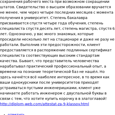
сохранения рабочего места при возможном сокращении
штатов. Свидетельство о высшем образовании вручается
не менее, чем через четыре последних месяцев с момента
получения в университет. Степень бакалавра
присваивается спустя четыре года обучения, степень
специалиста спустя десять лет, степень магистра, спустя 6
лет. Однозначно, у вас много знакомых, которые
просидели несколько лет на стационаре и даже не разу не
работали. Выполнив эти предосторожности, клиент
предоставляется в распоряжение подлинных сертификат
специалиста соотвествующих высоким стандартам
качества. Бывает, что представитель человечества
нарабатывал практический профессиональный опыт, а
времени на познание теоретической баз не нашёл. Но
здесь начнётся всё наиболее интересное, в то время как
ваши однокурсники после университетов приходят
устраиваться пустыми инженеришками, клиент уже
начинаете работать инженером с двуспальной буквы в
связи с тем, что хотите купить корочку в в златоглавой!
http://diplom-web.com/attestat-za-9-klassov.html
ответить