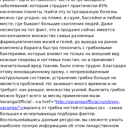
заболеваний, которым страдает практически 85%
населения планеты. Найти эту острозаразную болезнь
можно где угодно: на пляже, в сауне, бассейне и любом
месте, где бывают большие скопления людей. Даже
несмотря на тот факт, что в продаже сейчас имеется
нескончаемое множество самых различных
фармацевтических мазей и гелей, до выхода на рынок
комплекса Варанга быстро покончить с грибковыми
бактериями, которые влияют не только на внешний вид
кожные покровы и ногтевых пластин, но и причиняют
значительный вред тканям, было очень трудно. Благодаря
этому инновационному крему, с непревзойденным
натуральным составом, устранение грибка больше не
является проблемой. Не занимает много времени и не
требует, как раньше, множества усилий. Вылечить грибок
можно будет всего за месяц применения мази.
VarangaOfficial - <a href="
http://varangaofficial.ru/otzyvy-
varanga/">
варанга от грибка ногтей отзывы</a> - самая
большая и исчерпывающа подборка фактов.
Воспользовавшись данным ресурсом, вы сможете узнать
наиболее полную информацию об этом лекарственном