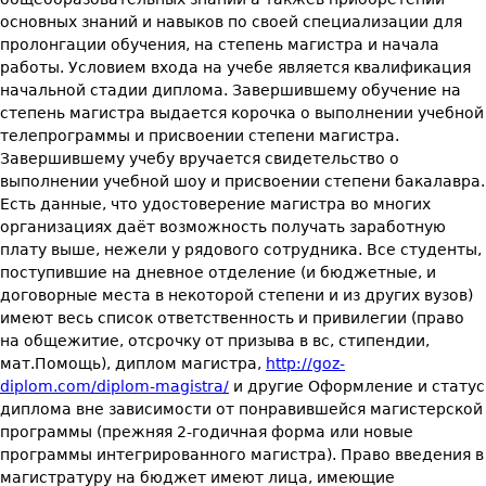
основных знаний и навыков по своей специализации для
пролонгации обучения, на степень магистра и начала
работы. Условием входа на учебе является квалификация
начальной стадии диплома. Завершившему обучение на
степень магистра выдается корочка о выполнении учебной
телепрограммы и присвоении степени магистра.
Завершившему учебу вручается свидетельство о
выполнении учебной шоу и присвоении степени бакалавра.
Есть данные, что удостоверение магистра во многих
организациях даёт возможность получать заработную
плату выше, нежели у рядового сотрудника. Все студенты,
поступившие на дневное отделение (и бюджетные, и
договорные места в некоторой степени и из других вузов)
имеют весь список ответственность и привилегии (право
на общежитие, отсрочку от призыва в вс, стипендии,
мат.Помощь), диплом магистра,
http://goz-
diplom.com/diplom-magistra/
и другие Оформление и статус диплома вне зависимости от понравившейся магистерской программы (прежняя 2-годичная форма или новые программы интегрированного магистра). Право введения в магистратуру на бюджет имеют лица, имеющие свидетельство бакалавра или "квалифицированного профи" (люди, кто заканчивает университет по редактору специалиста до 2016 года), в том числе и иных направлений подготовки. С 2013/2014 учебного года все люди, которые поступают обучаться в высшую школу по учебной программе на эстонском языке с полной нагрузкой, имеют право учиться бесплатно. От 2002/2003 учебного года система корочек является трехступенчатой, по модели высшего образования европы bachelor-master-phd.Оценка иностранных квалификаций в плане во и квалификаций, доступных для высшему образованию, осуществляется эстонским национальным информационным центром официального признания свидетельств об образовании (эстонский центр enic/naric) кандидаты помимо этого обязаны подтвердить собственный уровень владения английским языком. В превосходном образовании общим условием приема есть наличие школы, которое свидетельствует о свидетельство об окончании гимназии, диплом о приобретении профессионального среднего образования, действовавшие ранее соответствующие свидетельства и сертификаты системы образования, а также квалификации зарубежных государств, дающие быстрый доступ к высшему образованию. Общим требованием является наличие официального результата сдачи toefl, ielts или прочего экзамена на владение английским языком, имеющего международное признание. Диплом магистра является документом, свидетельствующим наличие у человека личного образования второго уровня. Общими правовыми основами «вышки» являются закон эстонской республики об образовании, закон об университете, акт о прикладной высшей школе, закон о частной школе, закон о профессиональном университете и стандарт во.А чтоб привлечь внимание еще большего количества потенциальных магистров права, в очередном учебном году было решено предоставить морякам скидку. В университете дается прикладное высшее образование, степень бакалавра, магистра и медики. В прикладной высшей школе а в отдельных специальных учебных заведениях дается прикладное образованность. На места с оплатой обучения по договору могут поступать все лица, имеющие свидетельство о «вышке». За более подробной информацией о приеме и возможностях получения стипендии абитуриенты обязаны поехать в соответствующее вуз. Институт может установить дополнительные условия приема. А. Гагарина». Учёба в магистратуре обеспечила мне дополнительные конкурентные преимущества при соискательстве места, и я убеждена, что в дальнейшем ещё скажется на моём карьерном росте». В практической высшей школе может осуществляться и поиск пработы на степень магистра. Финансовый менеджмент - магистр контроля и экономических. Инновационный менеджмент - магистр управления. Управление банковским бизнесом - магистр управления, и экономических. Управление персоналом - магистр управления. Управление логистическими системами - магистр логистики. Бизнес-администрирование (программа мва) - магистр бизнес-администрирования. В 1996 году институт бизнеса и менеджмента технологий бгу открыл первую в беларуси магистерскую программу в сегменте бизнес-администрирования мва (в том числе в оригинале). За 21 год работы института выпускниками магистратуры стали более тысячи человек, к слову 800 магистров программы мва. Где главное отличие практико-ориентированной магистратуры ибмт бгу от второго высшего образования, повышения квалификации или переподготовки? Бакалавриат - квалификация, присваеваемая студентам, окончившим необходимые образовательные программы университета. Прием документов до 24 августа 2017.Продолжительность школьников от 1,5 до двух лет, что определяется специальности. Необходимо понимать, что совсем бессмысленно идти абы куда, чтобы получить абы что за диплом. Проверенный диплом магистра, купить диплом в нижнем новгороде и другие 100% подтвердит вашу профессиональную квалификацию. Вы получаете возможность приобрести нужный вам сертификат о высшем образовании, который запланировал иметь все положенные образцы печатей и подписей. Каковы шансы нострифицировать данный корочку в чехии? Он хуже по качеству а также не подходит для таких целей, как в первом условиях, однако применять напиток все же стоит для оформления, однако лишь в том случае, если вы будете уверены в том, что ваш документ никто проверять, не планирует. Не каждый в силах смело рассказать о себе, а отчего бы нет? Мы оказываем помощь с обоснованием, информацией о своем здоровье, с резюме, с портфолио. Для получения квалифицированных консультаций и покупки диплома магистра свяжитесь с данным колл-центром.Для этого достаточно заполнить заявку с анкетой и отослать ее онлайн или например заказать звонок по телефону в каталоге. Phd в европейских странах и америки. Группа молодых преподавателей института прошла образование в университете колорадо (сша). Лица, ранее прошедшие полный курс обучения в аспирантуре, не должны повторного посещения аспирантуре благодаря средств федерального бюджета. Подготовка аспирантов - российских граждан и зарубежных населения осуществляется по двум формам обучения: очно - 3 года, заочно - 4 выпуска по приоритетным направлениям соответственно 4 и пяти лет, на должности из-за средств федерального благосостояния и с расчетом стоимости обучения на договорной (платной основе. Или возможно лучше передать ему документы обратно, чтобы он подал их сам из беларуси (если таким образом можно делать)? Прием в аспирантуру осуществляется как на бюджетные места так и в договору, иностранные граждане, в т.Ч. Выпускник магистратуры университета - это специалист в выбранной профессии, более подготовленный к профессиональной юридической деятельности, нежели бакалавр или специалист. А тема диссертации выбирается учитывая рабочей деятельности слушателя. Кстати, часто в ибмт бгу на магистерские программы приходят те, у кого образование далеко от управления или финансов. Потому магистерские программы ибмт сочетают фундаментальное обучение и актуальные инструменты предпринимательства. После обучения на магистерских программах ибмт появляется сбалансированная оценка специалистом своих возможностей. Поэтому за ибмт бакалавры точно приходят не в дипломом, как многие поступающие в вуз. Когда нужно мы обеспечиваем самую быструю доставку документа. При прочих равных, вероятность, что по результатам собеседования отдадут предпочтение кандидату с магистерской степенью, намного выше. Мы наработали бесценный навык в такой секторе рынка.Мы гарантируем стопроцентную анонимность - от минуты заказа до передачи документов заказчику. Довести проект до идеала помогает практика, и знания более профессиональных научных руководителей. Тут накоплен убедительный опыт по реализации оригинальных дипломов, диплом магистра, куплю диплом института и другие Мы получили тысячи довольных заказчиков. Но нехватка опыта мешает решать профессиональные цели большего порядка. Но вместе с тем средний возраст обучающихся по ряду программ - 30 лет. Кроме того - для работников и даже владельцев бизнеса. Более исчерпывающую информацию о заполнении бланков дипломов 2014 года вы сумеете найти в тексте соотвествующего приказа или узнать у наших специалистов. 5. Качество прав на высшем уровне. В соответствии со статьей 71 закона «об окончании вуза в россии» особые права, льготы, преимущественные права при зачислении выкладываются исключительно при приеме на институт по программам бакалавриата и специалитета. Наше предложение выгодно разнится от каких угодно быстрым выполнением заказа (не более 3 рабочих дней), возможностью доставки товара на руки, и полнейшее соответствие документа стандартам рф. Но он не окончательное предложение. Мы занялись этим для того, чтоб те, кто закончил специалитет до перехода на уровневое образование, когда специалитет («дипломированный специалист») и магистратура относились к всевозможным ступеням (второй и третьей, соответственно), был в равноценных условиях с выпускниками уровневого бакалавриата. Помимо прочего, порой непросто поступить, так как требуется аттестат с повышенными выпускными баллами.Бакалавры и специалисты, которые окончили какой-нибудь из челябинских университетов особо котируются на «кадровом» рынке, поэтому не одно компании подобные нашей предлагают приобрести корочку по вменяемой цене. Оперативно и без проблем приобрести корочки эксперта реально только в нашей компании. Между тем, всегда можно заказать диплом магистра, купить диплом пермь и другие В челябинске, чтобы устроиться на перспективную место и заняться свое профессиональное развитие. Цена на диплом магистра всего 20 тыс. К несчастью, многие компании, у которых можно купить документ о высшем образовании, не учитывают такой нюанс, которые в следующий раз вызывает множество трудностей у покупателей. На сайте мвд обозначено, что сейчас на синюю карту в ассортименте пакетов предоставляется документ об окончании вуза, а если имеется у мвд вопросов может быть запрошена нострификация. Город весьма широк на заведения, где можно потратить несколько лет существования для получения необходимого документа.Конечно, вы можете потратить довольно давно своей судьбы на учебу на стационаре и обучения, большинство из них никогда не какие-то потребуются. В нашем мегаполисе большое число вузов и техникумов, где реально продолжить учебу недорого. Заверяем оригинальными печатями учебных заведений. Впервые понятие магистратуры было введено уже в древние времена еще в vi веке до н.Э., Однако в этом случае оно применялось как общее название государственных должностей во времена римской республики. Присоединение россии к болонскому процессу в 2003 году повлияло на национальную систему образования, но из социально-экономического оборота слово «оценщик не исчезнет, а навязать вместо специалиста бакалавра и магистра, а позже кандидата и доктора, не получится. Да и на факт же предприятии если у игрока красный диплом, то есть риск получить повышение сразу, а не