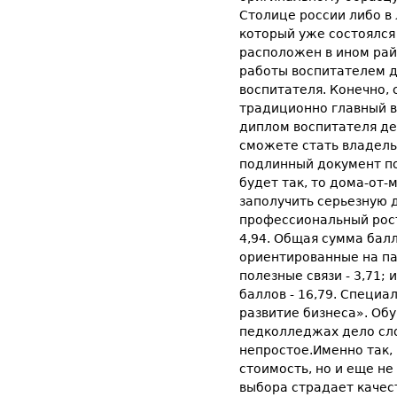
Столице россии либо в
который уже состоялся
расположен в ином райо
работы воспитателем д
воспитателя. Конечно,
традиционно главный во
диплом воспитателя дет
сможете стать владель
подлинный документ по
будет так, то дома-от
заполучить серьезную д
профессиональный рост 
4,94. Общая сумма бал
ориентированные на пар
полезные связи - 3,71;
баллов - 16,79. Специ
развитие бизнеса». Обу
педколледжах дело сло
непростое.Именно так,
стоимость, но и еще не
выбора страдает качес