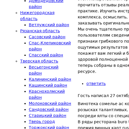
Домодедовский
прочитать отзывы реал
район
практике. Изучить инс
Нижегородская
комплекса, осмыслить,
область
заказывать оригинальн
Ветлужский район
Мы очень тщательно п
Рязанская область
пользователям сведени
Сасовский район
признаки грибкового п
Спас-Клепиковский
ощутимых результатов 
район
покажет вам легкий и 
Спасский район
здоровой полноценной 
Тверская область
теперь собраны в одно
Весьегонский
ресурсе.
район
Калининский район
ответить
Кашинский район
Краснохолмский
Гость
написал
27 октяб
район
Молоковский район
Винотека сомелье ас ко
Сандовский район
розысках талантливых,
Старицкий район
посреди ялты со специ
Тверь город
В ряды ресторана buro
Торжокский район
премия винных карт rus