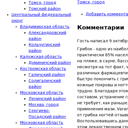
Томск, город
Томск, город
Томский район
Добавить коммент
Центральный федеральный
округ
Комментарии
Владимирская область
Александровский
район
Гость
написал
9 октябр
Кольчугинский
Грибок - одно из наиб
район
практически 85% насел
Калужская область
на пляже, в сауне, ба
Думиничский район
несмотря на тот факт,
Костромская область
различных фармацевтич
Галичский район
быстро покончить с гр
Солигаличский
кожные покровы и ногт
район
трудно. Благодаря это
Московская область
составом, устранение 
Ленинский район
не требует, как раньше
Москва, город
применения мази. Varang
Сергиево-
от грибка ногтей отзы
Посадский район
Воспользовавшись дан
Московская область
этом лекарственном ср