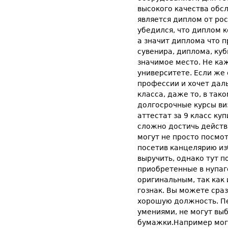
высокого качества обс
является диплом от ро
убедился, что диплом 
а значит диплома что п
сувенира, диплома, ку
значимое место. Не ка
университете. Если же
профессии и хочет дал
класса, даже то, в та
долгосрочные курсы ви
аттестат за 9 класс к
сложно достичь дейст
могут не просто посмот
посетив канцелярию из
выручить, однако тут п
приобретенные в нупаг
оригинальным, так как
гознак. Вы можете сра
хорошую должность. П
умениями, не могут вы
бумажки.Например могу