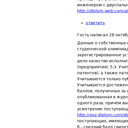
инженером с двуспально
http://diplom-web.com/at
ответить
Гость
написал
28 октяб
Данные о собственных 
студенческой олимпиаде
зарегистрированное ус
дело качестве исполни
(предприятия). 5.3. Уч
патентов), а также пат
Учитываются только пуб
Учитываются достижени
баллов, полученных за 
опубликованная в журн
одного раза, причём в
усмотрение поступающ
http://goz-diplom.com/d
поступающих, имеющих 
б - средний балл свиде