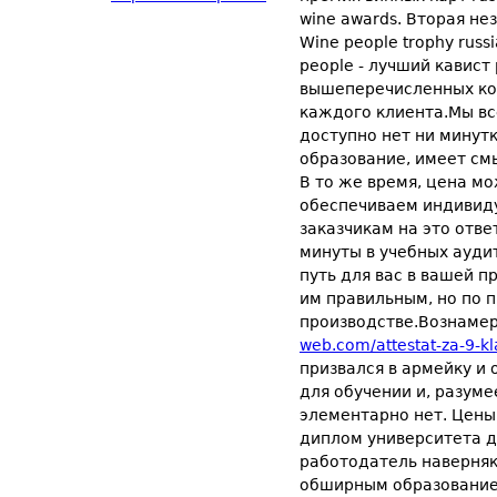
wine awards. Вторая не
Wine people trophy rus
people - лучший кавист 
вышеперечисленных ко
каждого клиента.Мы вс
доступно нет ни минут
образование, имеет см
В то же время, цена м
обеспечиваем индивиду
заказчикам на это отве
минуты в учебных аудит
путь для вас в вашей 
им правильным, но по 
производстве.Вознамер
web.com/attestat-za-9-kl
призвался в армейку и
для обучении и, разум
элементарно нет. Цены
диплом университета д
работодатель наверняк
обширным образованием