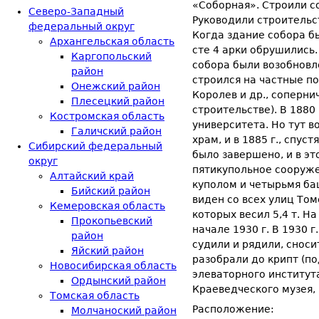
«Соборная». Строили со
Северо-Западный
Руководили строительст
федеральный округ
Когда здание собора бы­
Архангельская область
сте 4 арки обрушились.
Каргопольский
собора были возобновлен
район
строился на частные п
Онежский район
Королев и др., соперн
Плесецкий район
строительстве). В 1880
Костромская область
университета. Но тут 
Галичский район
храм, и в 1885 г., спус
Сибирский федеральный
было завершено, и в эт
округ
пятикупольное соору­ж
Алтайский край
куполом и четырьмя баш
Бийский район
виден со всех улиц Том
Кемеровская область
которых весил 5,4 т. Н
Прокопьевский
начале 1930 г. В 1930 
район
судили и рядили, сноси
Яйский район
разобрали до крипт (по
Новосибирская область
эле­ваторного институ
Ордынский район
Краеведческого музея, 
Томская область
Расположение:
Молчаноский район