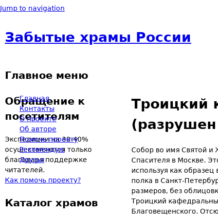
Jump to navigation
Забытые храмы России
Главное меню
Главная
Обращение к
Троицкий 
Контакты
посетителям
О проекте
(разрушен 
Об авторе
Экспедиции на 30-40%
Помочь проекту
осуществляются только
Рекомендую
Собор во имя Святой и
благодаря поддержке
Друзья
Спасителя в Москве. Эт
читателей.
используя как образец
Как помочь проекту?
полка в Санкт-Петербур
размеров, без облицовк
Каталог храмов
Троицкий кафедральный
Благовещенского. Отсю