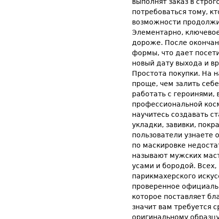
выполнят заказ в стро
потребоваться тому, к
возможности продолжить
Элементарно, ключевое
дороже. После окончан
формы, что дает посет
новый дату выхода и вр
Простота покупки. На 
проще, чем залить себе
работать с героинями, 
профессиональной косм
научитесь создавать с
укладки, завивки, покр
пользователи узнаете 
по маскировке недоста
называют мужских маст
усами и бородой. Всех,
парикмахерского искус
проверенное официально
которое поставляет бл
значит вам требуется 
оригинальному образцу