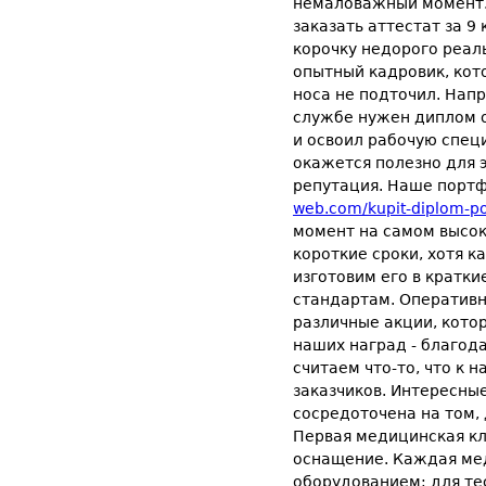
немаловажный момент. 
заказать аттестат за 9
корочку недорого реал
опытный кадровик, кото
носа не подточил. Напр
службе нужен диплом о
и освоил рабочую спец
окажется полезно для 
репутация. Наше порт
web.com/kupit-diplom-p
момент на самом высок
короткие сроки, хотя к
изготовим его в кратк
стандартам. Оперативн
различные акции, кото
наших наград - благод
считаем что-то, что к 
заказчиков. Интересны
сосредоточена на том,
Первая медицинская кл
оснащение. Каждая ме
оборудованием; для те