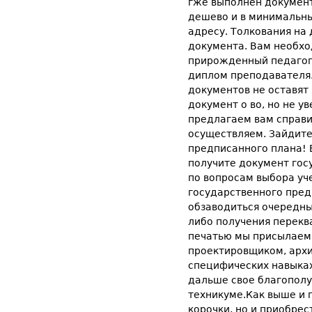
гже выполнен документ
дешево и в минимальны
адресу. Толкования на
документа. Вам необхо
прирожденный педагог 
диплом преподавателя.
документов не оставят 
документ о во, но не у
предлагаем вам справи
осуществляем. Зайдите
предписанного плана! 
получите документ гос
по вопросам выбора уч
государственного пред
обзаводиться очередны
либо получения перекв
печатью мы присылаем 
проектировщиком, архи
специфических навыках
дальше свое благополу
техникуме.Как выше и 
корочки, но и приобрес