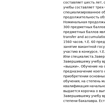
составляет шесть лет,
учебы составляет трех
специализированное о
продолжительность обу
Номинальная продолжит
300 предметных баллов
предметных баллов явл
transfer and accumulati
1560 часов, т.Е. 60 пр
занятие вакантной гос
участию в конкурсе, т.
Или специалиста.Завер
Завершившему учебу в
«вышки». Обучение на 
предназначение коего 
приобретении основных
обучения, на степень м
квалификация начально
выдается корочка о вы
Завершившему учебу вр
степени бакалавра. Ес