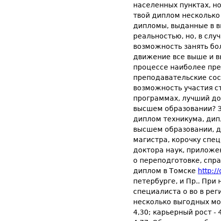
населенных пунктах, но
твой диплом несколько
дипломы, выданные в в
реальностью, но, в сл
возможность занять бо
движение все выше и в
процессе наиболее пре
преподавательские сос
возможность участия с
программах, лучший до
высшем образовании? З
диплом техникума, дипл
высшем образовании, д
магистра, корочку спе
доктора наук, приложе
о переподготовке, спра
диплом в Томске
http:/
петербурге, и Пр.. Пр
специалиста о во в ре
несколько выгодных мо
4,30; карьерный рост - 