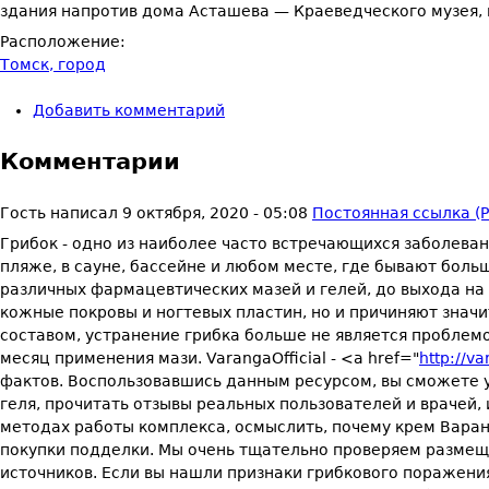
здания напротив дома Асташева — Краеведческого музея, 
Расположение:
Томск, город
Добавить комментарий
Комментарии
Гость
написал
9 октября, 2020 - 05:08
Постоянная ссылка (P
Грибок - одно из наиболее часто встречающихся заболева
пляже, в сауне, бассейне и любом месте, где бывают бол
различных фармацевтических мазей и гелей, до выхода на
кожные покровы и ногтевых пластин, но и причиняют знач
составом, устранение грибка больше не является проблемо
месяц применения мази. VarangaOfficial - <a href="
http://v
фактов. Воспользовавшись данным ресурсом, вы сможете 
геля, прочитать отзывы реальных пользователей и врачей,
методах работы комплекса, осмыслить, почему крем Вара
покупки подделки. Мы очень тщательно проверяем размещ
источников. Если вы нашли признаки грибкового поражени