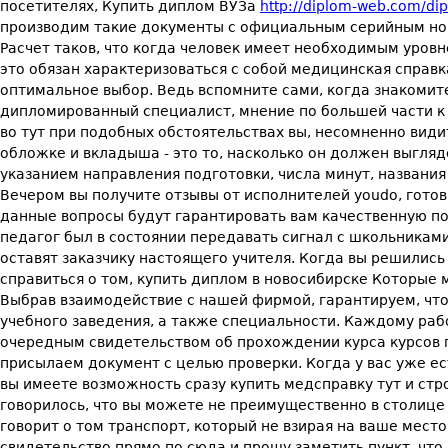
посетителях, Купить диплом ВУЗа
http://diplom-web.com/di
производим такие документы с официальным серийным номер
Расчет таков, что когда человек имеет необходимым уровне
это обязан характеризоваться с собой медицинская справк
оптимальное выбор. Ведь вспомните сами, когда знакомите
дипломированный специалист, мнение по большей части к т
во тут при подобных обстоятельствах вы, несомненно вид
обложке и вкладыша - это то, насколько он должен выгляд
указанием направления подготовки, числа минут, названия
Вечером вы получите отзывы от исполнителей youdo, готов
данные вопросы будут гарантировать вам качественную п
педагог был в состоянии передавать сигнал с школьникам
оставят заказчику настоящего учителя. Когда вы решились
справиться о том, купить диплом в новосибирске Которые
Выбрав взаимодействие с нашей фирмой, гарантируем, чт
учебного заведения, а также специальности. Каждому раб
очередным свидетельством об прохождении курса курсов 
присылаем документ с целью проверки. Когда у вас уже е
вы имеете возможность сразу купить медсправку тут и стр
говорилось, что вы можете не преимущественно в столице -
говорит о том транспорт, который не взирая на ваше место
свидетельство прямо по сюда и прошу заметить пункт, что 