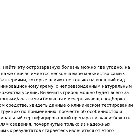
. Найти эту острозаразную болезнь можно где угодно: на
продаже сейчас имеется нескончаемое множество самых
бактериями, которые влияют не только на внешний вид
му инновационному крему, с непревзойденным натуральным
множества усилий. Вылечить грибок можно будет всего за
 отзывы</a> - самая большая и исчерпывающа подборка
м средстве. Увидеть данные о клиническом тестировании
нструкцию по применению, прочесть об особенностях и
игинальный сертифицированный препарат и, как избежать
лям сведения, почерпнутые только из надежных
имых результатов стараетесь излечиться от этого