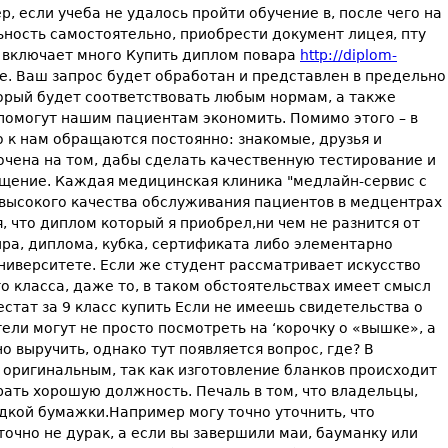
, если учеба не удалось пройти обучение в, после чего на
ность самостоятельно, приобрести документ лицея, пту
о включает много Купить диплом повара
http://diplom-
е. Ваш запрос будет обработан и представлен в предельно
оторый будет соответствовать любым нормам, а также
помогут нашим пациентам экономить. Помимо этого – в
о к нам обращаются постоянно: знакомые, друзья и
очена на том, дабы сделать качественную тестирование и
ащение. Каждая медицинская клиника "медлайн-сервис с
высокого качества обслуживания пациентов в медцентрах
 что диплом который я приобрел,ни чем не разнится от
ира, диплома, кубка, сертификата либо элементарно
ниверситете. Если же студент рассматривает искусство
 класса, даже то, в таком обстоятельствах имеет смысл
тат за 9 класс купить Если не имеешь свидетельства о
и могут не просто посмотреть на ‘корочку о «вышке», а
 выручить, однако тут появляется вопрос, где? В
оригинальным, так как изготовление бланков происходит
рать хорошую должность. Печаль в том, что владельцы,
кой бумажки.Например могу точно уточнить, что
точно не дурак, а если вы завершили маи, бауманку или