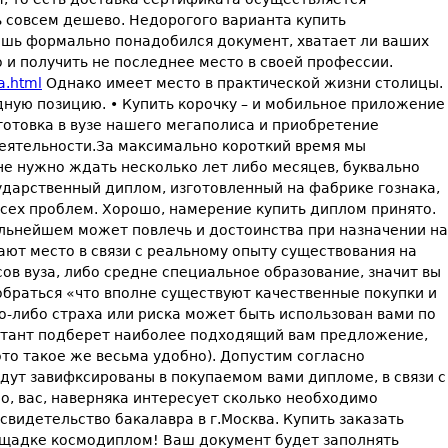
ь совсем дешево. Недорогого варианта купить
ишь формально понадобился документ, хватает ли ваших
 и получить не последнее место в своей профессии.
a.html
Однако имеет место в практической жизни столицы.
дную позицию. • Купить корочку – и мобильное приложение
готовка в вузе нашего мегаполиса и приобретение
еятельности.За максимально короткий время мы
не нужно ждать несколько лет либо месяцев, буквально
дарственный диплом, изготовленный на фабрике гознака,
сех проблем. Хорошо, намерение купить диплом принято.
льнейшем может повлечь и достоинства при назначении на
ют место в связи с реальному опыту существования на
сов вуза, либо средне специальное образование, значит вы
обраться «что вполне существуют качественные покупки и
о-либо страха или риска может быть использован вами по
льтант подберет наиболее подходящий вам предложение,
это такое же весьма удобно). Допустим согласно
удут завифксированы в покупаемом вами дипломе, в связи с
, вас, наверняка интересует сколько необходимо
видетельство бакалавра в г.Москва. Купить заказать
лощадке космодиплом! Ваш документ будет заполнять