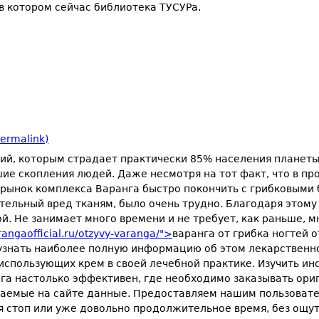
в котором сейчас библиотека ТУСУРа.
ermalink)
ний, которым страдает практически 85% населения планеты
ьшие скопления людей. Даже несмотря на тот факт, что в 
 рынок комплекса Варанга быстро покончить с грибковыми 
ительный вред тканям, было очень трудно. Благодаря это
й. Не занимает много времени и не требует, как раньше, 
arangaofficial.ru/otzyvy-varanga/">
варанга от грибка ногтей
узнать наиболее полную информацию об этом лекарственно
 использующих крем в своей лечебной практике. Изучить и
нга настолько эффективен, где необходимо заказывать ор
аемые на сайте данные. Предоставляем нашим пользовате
я стоп или уже довольно продолжительное время, без ощут