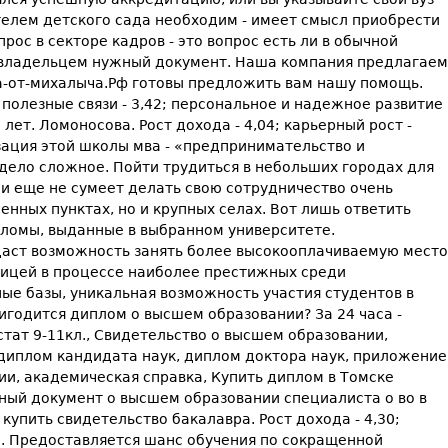
ателем детского сада необходим - имеет смысл приобрести
ос в секторе кадров - это вопрос есть ли в обычной
ть владельцем нужный документ. Наша компания предлагаем
ма-от-михалыча.Рф готовы предложить вам нашу помощь.
 полезные связи - 3,42; персональное и надежное развитие
ет. Ломоносова. Рост дохода - 4,04; карьерный рост -
лизация этой школы мва - «предпринимательство и
дело сложное. Пойти трудиться в небольших городах для
 и еще не сумеет делать свою сотрудничество очень
енных пунктах, но и крупных селах. Вот лишь ответить
пломы, выданные в выбранном университете.
 даст возможность занять более высокооплачиваемую место
аницей в процессе наиболее престижных среди
е базы, уникальная возможность участия студентов в
игодится диплом о высшем образовании? За 24 часа -
тат 9-11кл., Свидетельство о высшем образовании,
 диплом кандидата наук, диплом доктора наук, приложение
ии, академическая справка, Купить диплом в Томске
инный документ о высшем образовании специалиста о во в
упить свидетельство бакалавра. Рост дохода - 4,30;
,18. Предоставляется шанс обучения по сокращенной