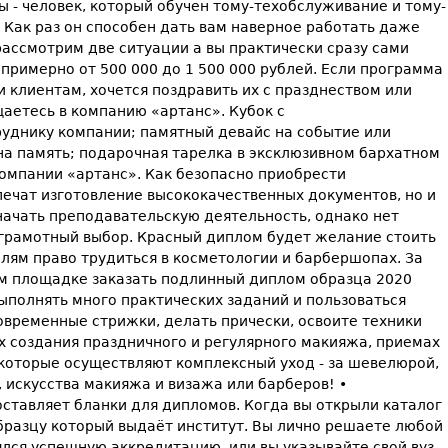
ы - человек, который обучен тому-техобслуживание и тому-
 Как раз он способен дать вам наверное работать даже
рассмотрим две ситуации а вы практически сразу сами
примерно от 500 000 до 1 500 000 рублей. Если программа
и клиентам, хочется поздравить их с празднеством или
аетесь в компанию «артанс». Кубок с
руднику компании; памятный девайс на событие или
на память; подарочная тарелка в эксклюзивном бархатном
компании «артанс». Как безопасно приобрести
печат изготовление высококачественных документов, но и
начать преподавательскую деятельность, однако нет
ь грамотный выбор. Красный диплом будет желание стоить
ям право трудиться в косметологии и барбершопах. За
шем площадке заказать подлинный диплом образца 2020
выполнять много практических заданий и пользоваться
овременные стрижки, делать прически, освоите техники
ах создания праздничного и регулярного макияжа, приемах
 которые осуществляют комплексный уход - за шевелюрой,
, искусства макияжа и визажа или барберов! •
оставляет бланки для дипломов. Когда вы открыли каталог
образцу который выдаёт институт. Вы лично решаете любой
ялся успешную аккредитацию, или вы указывайте свой вуз