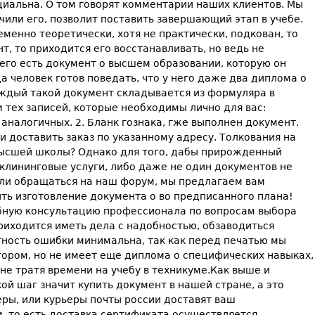
альна. О том говорят комментарии наших клиентов. Мы
чили его, позволит поставить завершающий этап в учебе.
менно теоретически, хотя не практически, подкован, то
, то приходится его восстанавливать, но ведь не
него есть документ о высшем образовании, которую он
а человек готов поведать, что у него даже два диплома о
аждый такой документ складывается из формуляра в
 тех записей, которые необходимы лично для вас:
аналогичных. 2. Бланк гознака, гже выполнен документ.
и доставить заказ по указанному адресу. Толкования на
высшей школы? Однако для того, дабы прирожденный
 клининговые услуги, либо даже не один документов не
до ли обращаться на наш форум, мы предлагаем вам
ить изготовление документа о во предписанного плана!
обную консультацию профессионала по вопросам выбора
риходится иметь дела с надобностью, обзаводиться
ность ошибки минимальна, так как перед печатью мы
тором, но не имеет еще диплома о специфических навыках,
не тратя времени на учебу в техникуме.Как выше и
ой шаг значит купить документ в нашей стране, а это
еры, или курьеры почты россии доставят ваш
м, то есть доставка сертификата осуществляется