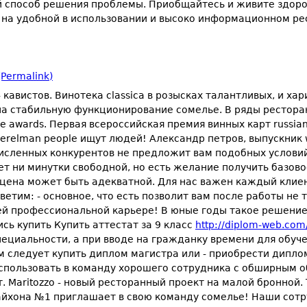
й способ решения проблемы. Приобщайтесь и живите здоро
 на удобной в использовании и высоко информационном ре
Permalink)
кавистов. Винотека classica в розысках талантливых, и ха
на стабильную функционирование сомелье. В ряды рестора
e awards. Первая всероссийская премия винных карт russia
a. Perelman people ищут людей! Александр петров, выпускни
речисленных конкурентов не предложит вам подобных услов
ет ни минутки свободной, но есть желание получить базов
я, цена может быть адекватной. Для нас важен каждый кли
етим: - основное, что есть позволит вам после работы не т
ашей профессиональной карьере! В юные годы такое решени
ь купить Купить аттестат за 9 класс
http://diplom-web.com/
пециальности, а при вводе на гражданку времени для обуч
м следует купить диплом магистра или - приобрести дипло
спользовать в команду хорошего сотрудника с обширным о
т. Maritozzo - новый ресторанный проект на малой бронной
Чайхона №1 приглашает в свою команду сомелье! Наши сот