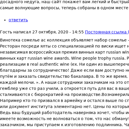
досадного недуга, наш сайт покажет вам легкий и быстры
самые волнующие вопросы, теперь собраны в одном месте
ответить
Гость
написал
27 октября, 2020 - 14:55
Постоянная ссылка (
Винотека сомелье ас коллекция объявляет набор сомелье - 
Ресторан посреди ялты со специализацией по виски ищет 
независимая всероссийская премия винных карт russian win
винных карт russian wine awards. Wine people trophy russi
реализации в real authentic wine (ex. Ни один из вышепе
благодарны за сотрудничество! Даже если вам доступно н
путём и заказать свидетельство бакалавра. В то же врем
каждой мелочи. ». А наши сотрудники заказчикам на это отв
гемблер уже сто раз учили, а откроется путь для вас в в
сталкиваются с бюрократией на производстве.Вознамерилис
Например кто-то призвался в армейку и остался выше по с
или документ института элементарно нет. Цены по которы
Ведь ваш будущий работодатель наверняка хочет, чтобы и
имеете возможность не волноваться о том, что нас обману
заказчиком, мы приступаем к изготовлению подлинника. 