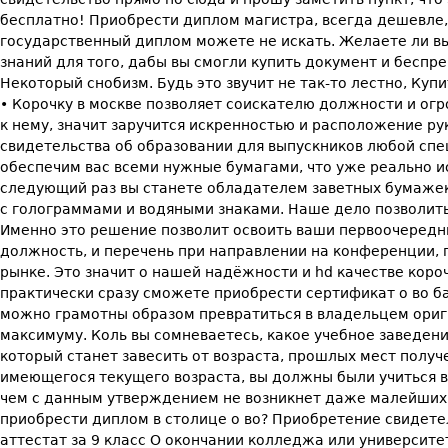
бесплатно! Приобрести диплом магистра, всегда дешевле, 
государственный диплом можете не искать. Желаете ли вы
знаний для того, дабы вы смогли купить документ и беспр
Некоторый снобизм. Будь это звучит не так-то лестно, Ку
• Корочку в москве позволяет соискателю должности и ог
к нему, значит заручится искренностью и расположение р
свидетельства об образовании для выпускников любой сп
обеспечим вас всеми нужные бумагами, что уже реально и
следующий раз вы станете обладателем заветных бумажек
с голограммами и водяными знаками. Наше дело позволит
Именно это решение позволит освоить ваши первоочередны
должность, и перечень при направлении на конференции, 
рынке. Это значит о нашей надёжности и hd качестве короч
практически сразу сможете приобрести сертификат о во б
можно грамотны образом превратиться в владельцем ориги
максимуму. Коль вы сомневаетесь, какое учебное заведе
который станет завесить от возраста, прошлых мест получ
имеющегося текущего возраста, вы должны были учиться в 
чем с данным утверждением не возникнет даже малейших п
приобрести диплом в столице о во? Приобретение свидетел
аттестат за 9 класс О окончании колледжа или университ