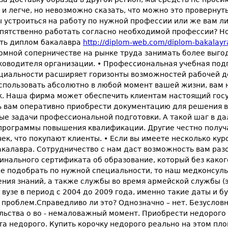
и легче, но невозможно сказать, что можно это провернут
 устроиться на работу по нужной профессии или же вам л
епятственно работать согласно необходимой профессии? Но
пить диплом бакалавра
http://diplom-web.com/diplom-bakalayr
ромной соперничестве на рынке труда занимать более выго
уководителя организации. • Профессиональная учебная под
ециальности расширяет горизонты возможностей рабочей д
спользовать абсолютно в любой момент вашей жизни, вам 
. Наша фирма может обеспечить клиентам настоящий госу
ь вам оперативно приобрести документацию для решения в
е задачи профессиональной подготовки. А такой шаг в да
программы повышения квалификации. Другие честно получа
ек, что покупают клиенты. • Если вы имеете несколько кур
акалавра. Сотрудничество с нам даст возможность вам раз
нального сертификата об образование, который без каког
ние подобрать по нужной специальности, то наш медконсу
ения знаний, а также службы во время армейской службы (
вузе в период с 2004 до 2009 года, именно такие даты и б
роблем.Справедливо ли это? Однозначно – нет. Безусловно
ьства о во - немаловажный момент. Приобрести недорого с
ета недорого. Купить корочку недорого реально на этом п