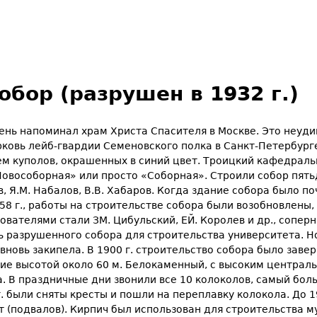
бор (разрушен в 1932 г.)
нь напо­минал храм Христа Спасителя в Москве. Это неудив
ковь лейб-гвардии Семеновского полка в Санкт-Петербурге.
ем куполов, окрашенных в синий цвет. Троицкий кафедраль
особорная» или просто «Соборная». Строили собор пятьдес
 Я.М. Набалов, В.В. Хабаров. Когда здание собора бы­ло поч
58 г., работы на строительстве собора были возобновлены, н
ователями стали ЗМ. Цибульский, ЕЙ. Королев и др., сопе
ень разрушенного собора для строительства университета. 
а вновь закипела. В 1900 г. строительство собора было заве
ие высотой около 60 м. Белокаменный, с высоким централ
ка. В праздничные дни звонили все 10 колоколов, самый бол
г. были сняты кресты и пошли на переплавку колокола. До 1
пт (под­валов). Кирпич был использован для строительства