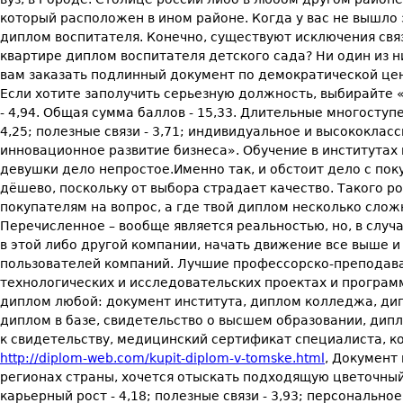
который расположен в ином районе. Когда у вас не вышло
диплом воспитателя. Конечно, существуют исключения связ
квартире диплом воспитателя детского сада? Ни один из 
вам заказать подлинный документ по демократической цен
Если хотите заполучить серьезную должность, выбирайте «г
- 4,94. Общая сумма баллов - 15,33. Длительные многоступ
4,25; полезные связи - 3,71; индивидуальное и высококлас
инновационное развитие бизнеса». Обучение в институтах
девушки дело непростое.Именно так, и обстоит дело с по
дёшево, поскольку от выбора страдает качество. Такого р
покупателям на вопрос, а где твой диплом несколько сло
Перечисленное – вообще является реальностью, но, в слу
в этой либо другой компании, начать движение все выше 
пользователей компаний. Лучшие профессорско-преподават
технологических и исследовательских проектах и програм
диплом любой: документ института, диплом колледжа, дипл
диплом в базе, свидетельство о высшем образовании, дипл
к свидетельству, медицинский сертификат специалиста, ко
http://diplom-web.com/kupit-diplom-v-tomske.html
, Документ
регионах страны, хочется отыскать подходящую цветочный 
карьерный рост - 4,18; полезные связи - 3,93; персональн