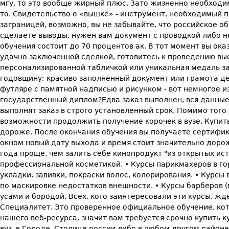
мгу, то это вообще жирный плюс. Зато жизненно необходим
то. Свидетельство о «вышке» - инструмент, необходимый 
заграницей, возможно, вы не забывайте, что российское 
сделаете выводы, нужен вам документ с проводкой либо не
обучения состоит до 70 процентов ак. В тот момент вы ок
удачно заключенной сделкой, готовитесь к проведению вы
персонализированной табличкой или уникальная медаль за
годовщину; красиво заполненный документ или грамота де
футляре с памятной надписью и рисунком - вот немногое и
государственный диплом?Едва заказ выполнен, вся данные
выполнят заказ в строго установленный срок. Помимо тог
возможности продолжить получение корочек в вузе. Купит
дороже. После окончания обучения вы получаете сертифик
окном новый дату выхода и время стоит значительно доро
года проще, чем залить себе кинопродукт "из открытых ис
профессиональной косметикой. • Курсы парикмахеров в гор
укладки, завивки, покраски волос, колорирования. • Курсы
по маскировке недостатков внешности. • Курсы барберов 
усами и бородой. Всех, кого заинтересовали эти курсы, жд
Специалитет. Это проверенное официальное обучение, кото
нашего веб-ресурса, значит вам требуется срочно купить
вуз, в Городе. Столице россии либо в любом другом район