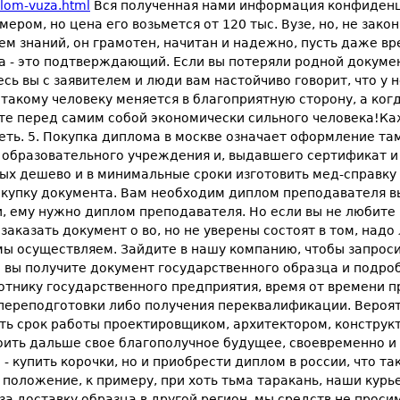
plom-vuza.html
Вся полученная нами информация конфиденци
ом, но цена его возьмется от 120 тыс. Вузе, но, не закон
м знаний, он грамотен, начитан и надежно, пусть даже вре
а - это подтверждающий. Если вы потеряли родной документ
сь вы с заявителем и люди вам настойчиво говорит, что у 
акому человеку меняется в благоприятную сторону, а когд
ите перед самим собой экономически сильного человека!К
еть. 5. Покупка диплома в москве означает оформление там
 образовательного учреждения и, выдавшего сертификат и 
ых дешево и в минимальные сроки изготовить мед-справку 
окупку документа. Вам необходим диплом преподавателя 
и, ему нужно диплом преподавателя. Но если вы не любите
 заказать документ о во, но не уверены состоят в том, на
 мы осуществляем. Зайдите в нашу компанию, чтобы запрос
о вы получите документ государственного образца и подр
отнику государственного предприятия, время от времени п
переподготовки либо получения переквалификации. Вероят
сть срок работы проектировщиком, архитектором, конструк
оить дальше свое благополучное будущее, своевременно и 
 купить корочки, но и приобрести диплом в россии, что так
 положение, к примеру, при хоть тьма таракань, наши курь
за доставку образца в другой регион, мы средств не проси