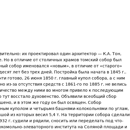
ительно: их про­ектировал один архитектор — К.А. Тон,
 Но в отличие от столичных храмов том­ский собор был
ный собор именовался «новым», в отличие от «старого»
ят лет без трех дней. Постройка была начата в 1845 г..
ти готово, 26 июня 1850 г. главный купол собора, а с ним
о из-за отсутствия средств с 1861-го по 1885 г. не велись
рничество между ними во многом привело к по­следующим
Но тут восстало духовенство. Объявили всеобщий сбор
ршено, и в этом же году он был ос­вящен. Собор
ьным куполом и четырьмя башнями-колокольнями по углам,
ьшой из которых весил 5,4 т. На территории собора сделали
932 г. судили и рядили, сносить или переделать под что-
 мукомольно-эле­ваторного института на Соляной площади и