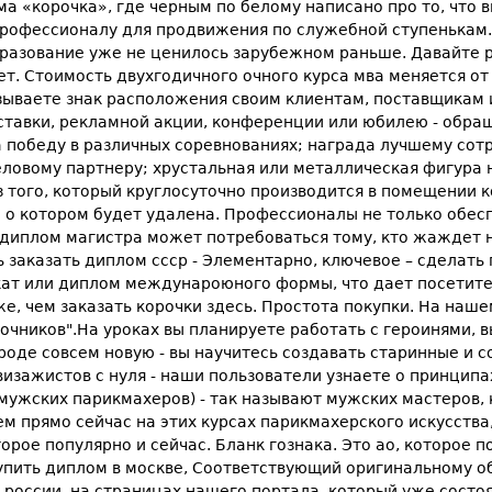
а «корочка», где черным по белому написано про то, что в
профессионалу для продвижения по служебной ступенькам.
образование уже не ценилось зарубежном раньше. Давайте 
т. Стоимость двухгодичного очного курса мва меняется от 
азываете знак расположения своим клиентам, поставщикам 
ставки, рекламной акции, конференции или юбилею - обращ
 победу в различных соревнованиях; награда лучшему сот
ловому партнеру; хрустальная или металлическая фигура 
з того, который круглосуточно производится в помещении 
 о котором будет удалена. Профессионалы не только обес
о диплом магистра может потребоваться тому, кто жаждет 
ь заказать диплом ссср - Элементарно, ключевое – сделат
ат или диплом междунароюного формы, что дает посетител
же, чем заказать корочки здесь. Простота покупки. На на
точников".На уроках вы планируете работать с героинями, 
оде совсем новую - вы научитесь создавать старинные и с
 визажистов с нуля - наши пользователи узнаете о принцип
(мужских парикмахеров) - так называют мужских мастеров,
ем прямо сейчас на этих курсах парикмахерского искусства
рое популярно и сейчас. Бланк гознака. Это ао, которое п
 купить диплом в москве, Соответствующий оригинальному 
е россии, на страницах нашего портала, который уже состо