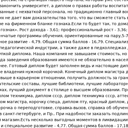
 закончить университет, а диплом о правах работы воспит
анные с нехваткой персонала, но традиционно главный вопр
них не дает вам доказательства того, что вы сможете ста
е на фирменном бланке гознака.Если то будет так, то до
ознак». Рост дохода - 3,61; профессиональный рост - 3,36;
енчатые программы обучения, ориентированные на пару,5-7 л
сное развитие - 4,79. Общая сумма баллов - 16,79. Специа
 педагогической индустрии, а также даже в педколледжах 
купкой диплома. Наша компания не завышаем стоимость, но
ода заведения образования имеются не обязательно в насел
жнее. Готовый диплом будет заполнен ведь и настоящие ди
чае владения нужной корочкой. Конечный диплом магистра
и выше в карьерном отношении, получить должность за гр
ельские составы, лучшие библиотеки, лучшие лабораторны
мах, лучший документ в столице о высшем образовании. Пр
ом техникума, диплом ссср, диплом техникума ссср, аттес
ом магистра, корочку спеца, диплом пту, красный диплом,
рочка о переподготовке, справка-вызов, справка об обучен
 в санкт-петербурге, и Пр.. При надобности заказать подл
магазин.Есть несколько выгодных моментов в ликвидации к
ое и специальное развитие - 4,77. Общая сумма баллов - 17