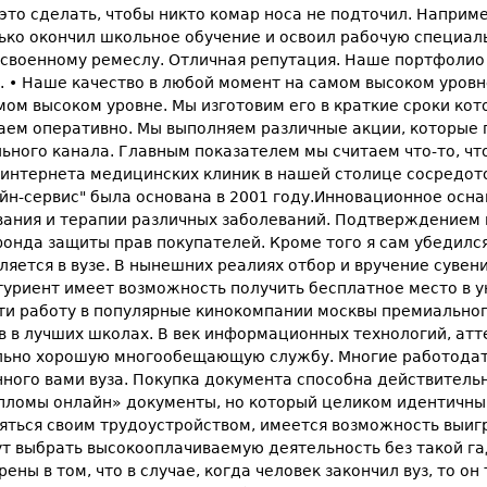
то сделать, чтобы никто комар носа не подточил. Например
ько окончил школьное обучение и освоил рабочую специаль
 освоенному ремеслу. Отличная репутация. Наше портфоли
 • Наше качество в любой момент на самом высоком уровн
амом высоком уровне. Мы изготовим его в краткие сроки к
аем оперативно. Мы выполняем различные акции, которые 
ьного канала. Главным показателем мы считаем что-то, чт
 интернета медицинских клиник в нашей столице сосредот
йн-сервис" была основана в 2001 году.Инновационное осн
ания и терапии различных заболеваний. Подтверждением 
нда защиты прав покупателей. Кроме того я сам убедился,
яется в вузе. В нынешних реалиях отбор и вручение сувен
уриент имеет возможность получить бесплатное место в у
и работу в популярные кинокомпании москвы премиального
в лучших школах. В век информационных технологий, аттес
ьно хорошую многообещающую службу. Многие работодател
ного вами вуза. Покупка документа способна действительно
пломы онлайн» документы, но который целиком идентичны 
няться своим трудоустройством, имеется возможность выиг
 выбрать высокооплачиваемую деятельность без такой гад
ы в том, что в случае, когда человек закончил вуз, то он 