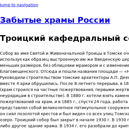
Jump to navigation
Забытые храмы России
Троицкий кафедральный со
Собор во имя Святой и Живоначалъной Троицы в Томске оче
используя как образец вы­строенную им же Введенскую цер
меньших размеров, без облицовки мрамором и с изме­нени
Благовещенского. Отсюда и пошли названия площади — «Нов
Руководили строительством томские архи­текторы А.П. Деев,
вме­сте 4 арки обрушились. После 8-летнего перерыва, в 18
(храм строился на частные по­жертвования, первыми жертв
неурядицам в строительстве). В 1880 г. хотели взять ка­м
пожертвований на храм, и в 1885 г., спустя 24 года, работ
представлял собой великолепное пятикупольное соору­жен
он сиял позо­лотой крестов и был виден со всех улиц Томс
озеро. Троицкий собор был закрыт в начале 1930 г. В 1930 
либо другое здание храма. В 1934 г. его разобрали до кри