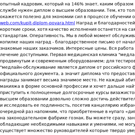
опытный кадровик, который на 146% знает, каким образом э
службе нужен диплом о высшем образовании. Тем, кто тол
окажется полезно для экономии сил в процессе обучении
web.com/kupit-diplom-povara.html
Наград и благодарностей.
короткие сроки, хотя качество исполнения останется на с
стандартам. Оперативность. Мы в любой момент обслужив
копилке наших наград - благодарственное письмо от начал
знакомые наших заказчиков. Интересные цены. Вся работа
лечение доступными. Первая медицинская клиника "медла
продвинутым и современным оборудованием; для тестиров
"медлайн-обслуживание является диплом от российского фо
официального документа, а значит диплома что предоставл
награды занимает весьма значимое место. Не каждый абит
макияжа в форме основной профессии и хочет дальше найт
приступить к полноценные долгосрочные курсы визажистов 
высшем образовании довольно сложно достичь действител
и исследовать ее подлинность, посетив канцелярию избран
очередной раз напомним, что приобретенные в нупаго «ди
на законодательном фабрике гознак. Вы можете сразу, за
обладающие необходимыми навыками и умениями, не могут
существует множество руководителей которые твердо уверен