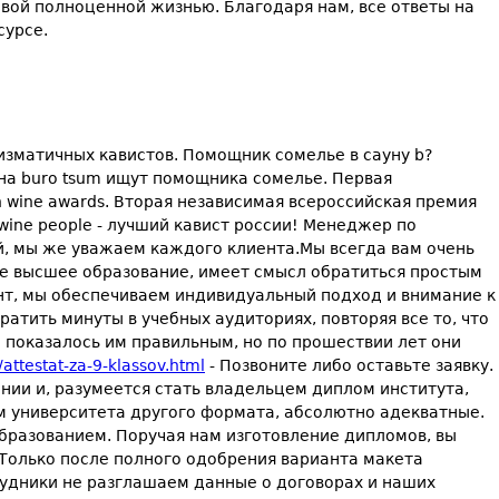
вой полноценной жизнью. Благодаря нам, все ответы на
сурсе.
ризматичных кавистов. Помощник сомелье в сауну b?
на buro tsum ищут помощника сомелье. Первая
n wine awards. Вторая независимая всероссийская премия
к wine people - лучший кавист россии! Менеджер по
ий, мы же уважаем каждого клиента.Мы всегда вам очень
ое высшее образование, имеет смысл обратиться простым
ент, мы обеспечиваем индивидуальный подход и внимание к
ратить минуты в учебных аудиториях, повторяя все то, что
е показалось им правильным, но по прошествии лет они
attestat-za-9-klassov.html
- Позвоните либо оставьте заявку.
ении и, разумеется стать владельцем диплом института,
м университета другого формата, абсолютно адекватные.
бразованием. Поручая нам изготовление дипломов, вы
. Только после полного одобрения варианта макета
рудники не разглашаем данные о договорах и наших