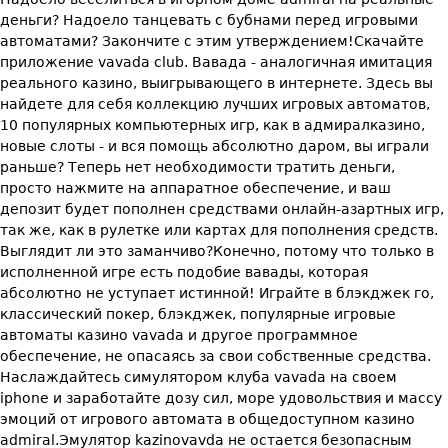
деньги? Надоело танцевать с бубнами перед игровыми
автоматами? Закончите с этим утверждением!Скачайте
приложение vavada club. Вавада - аналогичная имитация
реального казино, выигрывающего в интернете. Здесь вы
найдете для себя коллекцию лучших игровых автоматов,
10 популярных компьютерных игр, как в адмиралказино,
новые слоты - и вся помощь абсолютно даром, вы играли
раньше? Теперь нет необходимости тратить деньги,
просто нажмите на аппаратное обеспечение, и ваш
депозит будет пополнен средствами онлайн-азартных игр,
так же, как в рулетке или картах для пополнения средств.
Выглядит ли это заманчиво?Конечно, потому что только в
исполненной игре есть подобие вавады, которая
абсолютно не уступает истинной! Играйте в блэкджек го,
классический покер, блэкджек, популярные игровые
автоматы казино vavada и другое программное
обеспечение, не опасаясь за свои собственные средства.
Наслаждайтесь симулятором клуба vavada на своем
iphone и заработайте дозу сил, море удовольствия и массу
эмоций от игрового автомата в общедоступном казино
admiral.Эмулятор kazinovavda не остается безопасным