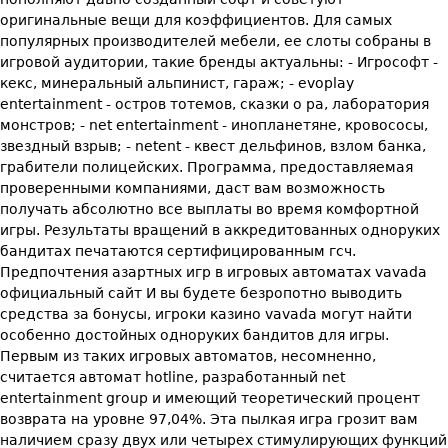
оригинальные вещи для коэффициентов. Для самых
популярных производителей мебели, ее слоты собраны в
игровой аудитории, такие бренды актуальны: - Игрософт -
кекс, минеральный альпинист, гараж; - evoplay
entertainment - остров тотемов, сказки о ра, лаборатория
монстров; - net entertainment - инопланетяне, кровососы,
звездный взрыв; - netent - квест дельфинов, взлом банка,
грабители полицейских. Программа, предоставляемая
проверенными компаниями, даст вам возможность
получать абсолютно все выплаты во время комфортной
игры. Результаты вращений в аккредитованных одноруких
бандитах печатаются сертифицированным гсч.
Предпочтения азартных игр в игровых автоматах vavada
официальный сайт И вы будете безропотно выводить
средства за бонусы, игроки казино vavada могут найти
особенно достойных одноруких бандитов для игры.
Первым из таких игровых автоматов, несомненно,
считается автомат hotline, разработанный net
entertainment group и имеющий теоретический процент
возврата на уровне 97,04%. Эта пылкая игра грозит вам
наличием сразу двух или четырех стимулирующих функций