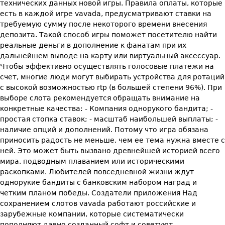
технических данных новой игры. Правила оплаты, которые
есть в каждой игре vavada, предусматривают ставки на
требуемую сумму после некоторого времени внесения
депозита. Такой способ игры поможет посетителю найти
реальные деньги в дополнение к фанатам при их
дальнейшем выводе на карту или виртуальный аксессуар.
Чтобы эффективно осуществлять голосовые платежи на
счет, многие люди могут выбирать устройства для ротаций
с высокой возможностью rtp (в большей степени 96%). При
выборе слота рекомендуется обращать внимание на
конкретные качества: - Компания однорукого бандита; -
простая стопка ставок; - масштаб наибольшей выплаты; -
наличие опций и дополнений. Потому что игра обязана
приносить радость не меньше, чем ее тема нужна вместе с
ней. Это может быть вызвано древнейшей историей всего
мира, подводным плаванием или историческими
раскопками. Любителей повседневной жизни ждут
однорукие бандиты с банковским набором наград и
четким планом победы. Создатели приложения Над
сохранением слотов vavada работают российские и
зарубежные компании, которые систематически
пополняют давно созданный софт и советуют