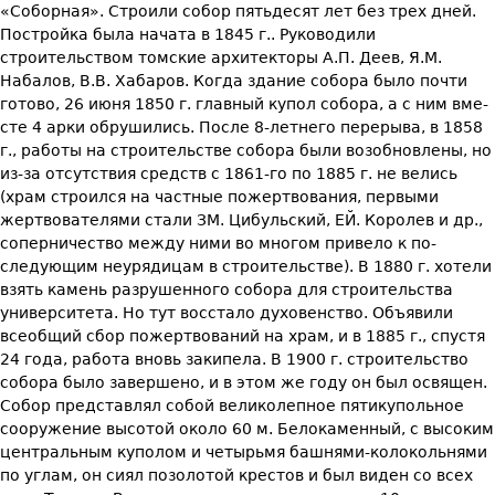
«Соборная». Строили собор пятьдесят лет без трех дней.
Постройка была начата в 1845 г.. Руководили
строительством томские архи­текторы А.П. Деев, Я.М.
Набалов, В.В. Хабаров. Когда здание собора бы­ло почти
готово, 26 июня 1850 г. главный купол собора, а с ним вме­
сте 4 арки обрушились. После 8-летнего перерыва, в 1858
г., работы на строительстве собора были возобновлены, но
из-за отсутствия средств с 1861-го по 1885 г. не велись
(храм строился на частные по­жертвования, первыми
жертвователями стали ЗМ. Цибульский, ЕЙ. Королев и др.,
соперничество между ними во многом привело к по­
следующим неурядицам в строительстве). В 1880 г. хотели
взять ка­мень разрушенного собора для строительства
университета. Но тут восстало духовенство. Объявили
всеобщий сбор пожертвований на храм, и в 1885 г., спустя
24 года, работа вновь закипела. В 1900 г. строительство
собора было завершено, и в этом же году он был ос­вящен.
Собор представлял собой великолепное пятикупольное
соору­жение высотой около 60 м. Белокаменный, с высоким
центральным куполом и четырьмя башнями-колокольнями
по углам, он сиял позо­лотой крестов и был виден со всех