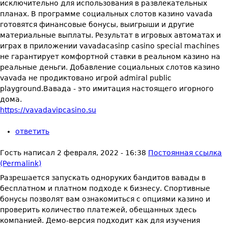
исключительно для использования в развлекательных
планах. В программе социальных слотов казино vavada
готовятся финансовые бонусы, выигрыши и другие
материальные выплаты. Результат в игровых автоматах и
играх в приложении vavadacasinp casino special machines
не гарантирует комфортной ставки в реальном казино на
реальные деньги. Добавление социальных слотов казино
vavada не продиктовано игрой admiral public
playground.Вавада - это имитация настоящего игорного
дома.
https://vavadavipcasino.su
ответить
Гость
написал
2 февраля, 2022 - 16:38
Постоянная ссылка
(Permalink)
Разрешается запускать одноруких бандитов вавады в
бесплатном и платном подходе к бизнесу. Спортивные
бонусы позволят вам ознакомиться с опциями казино и
проверить количество платежей, обещанных здесь
компанией. Демо-версия подходит как для изучения