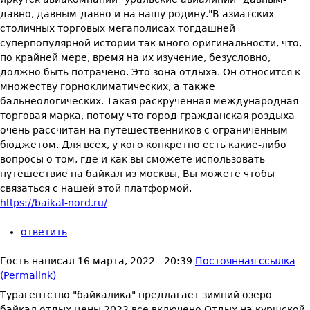
давно, давным-давно и на нашу родину."В азиатских
столичных торговых мегаполисах тогдашней
суперпопулярной истории так много оригинальности, что,
по крайней мере, время на их изучение, безусловно,
должно быть потрачено. Это зона отдыха. Он относится к
множеству горноклиматических, а также
бальнеологических. Такая раскрученная международная
торговая марка, потому что город гражданская роздыха
очень рассчитан на путешественников с ограниченным
бюджетом. Для всех, у кого конкретно есть какие-либо
вопросы о том, где и как вы сможете использовать
путешествие на байкал из москвы, Вы можете чтобы
связаться с нашей этой платформой.
https://baikal-nord.ru/
ответить
Гость
написал
16 марта, 2022 - 20:39
Постоянная ссылка
(Permalink)
Турагентство "байкалика" предлагает зимний озеро
байкал отдых цены 2022 все включено Отдых на куршской