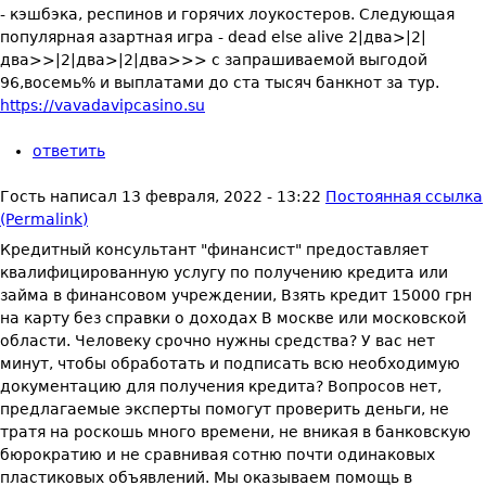
- кэшбэка, респинов и горячих лоукостеров. Следующая
популярная азартная игра - dead else alive 2|два>|2|
два>>|2|два>|2|два>>> с запрашиваемой выгодой
96,восемь% и выплатами до ста тысяч банкнот за тур.
https://vavadavipcasino.su
ответить
Гость
написал
13 февраля, 2022 - 13:22
Постоянная ссылка
(Permalink)
Кредитный консультант "финансист" предоставляет
квалифицированную услугу по получению кредита или
займа в финансовом учреждении, Взять кредит 15000 грн
на карту без справки о доходах В москве или московской
области. Человеку срочно нужны средства? У вас нет
минут, чтобы обработать и подписать всю необходимую
документацию для получения кредита? Вопросов нет,
предлагаемые эксперты помогут проверить деньги, не
тратя на роскошь много времени, не вникая в банковскую
бюрократию и не сравнивая сотню почти одинаковых
пластиковых объявлений. Мы оказываем помощь в