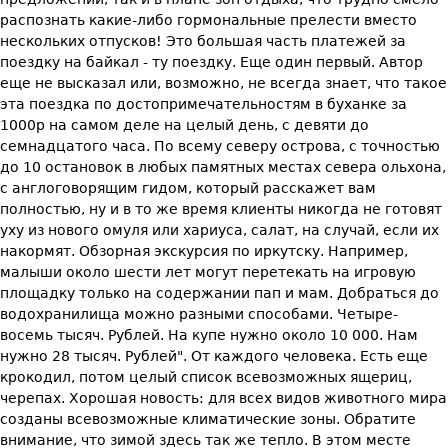
распознать какие-либо гормональные прелести вместо
нескольких отпусков! Это большая часть платежей за
поездку на байкал - ту поездку. Еще один первый. Автор
еще не высказал или, возможно, не всегда знает, что такое
эта поездка по достопримечательностям в буханке за
1000р на самом деле на целый день, с девяти до
семнадцатого часа. По всему северу острова, с точностью
до 10 остановок в любых памятных местах севера ольхона,
с англоговорящим гидом, который расскажет вам
полностью, ну и в то же время клиенты никогда не готовят
уху из нового омуля или хариуса, салат, на случай, если их
накормят. Обзорная экскурсия по иркутску. Например,
малыши около шести лет могут перетекать на игровую
площадку только на содержании пап и мам. Добраться до
водохранилища можно разными способами. Четыре-
восемь тысяч. Рублей. На купе нужно около 10 000. Нам
нужно 28 тысяч. Рублей". От каждого человека. Есть еще
крокодил, потом целый список всевозможных ящериц,
черепах. Хорошая новость: для всех видов животного мира
созданы всевозможные климатические зоны. Обратите
внимание, что зимой здесь так же тепло. В этом месте