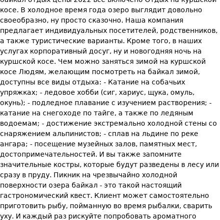
косе. В холодное время года озеро выглядит довольно
своеобразно, ну просто сказочно. Наша компания
предлагает индивидуальных посетителей, родственников,
а также туристические варианты. Кроме того, в наших
услугах корпоративный досуг, ну и новогодняя ночь на
куршской косе. Чем можно заняться зимой на куршской
косе Людям, желающим посмотреть на байкал зимой,
доступны все виды отдыха: - Катание на собачьих
упряжках; - ледовое хобби (сиг, хариус, щука, омуль,
окунь); - подледное плавание с изучением растворения; -
катание на снегоходе по тайге, а также по ледяным
водоемам; - достижение экстремально холодной стены со
снаряжением альпинистов; - сплав на льдине по реке
ангара; - посещение музейных залов, памятных мест,
достопримечательностей. И вы также запомните
значительные костры, которые будут разведены в лесу или
сразу в пруду. Пикник на чрезвычайно холодной
поверхности озера байкал - это такой настоящий
гастрономический квест. Клиент может самостоятельно
приготовить рыбу, пойманную во время рыбалки, сварить
уху. И каждый раз рискуйте попробовать ароматного