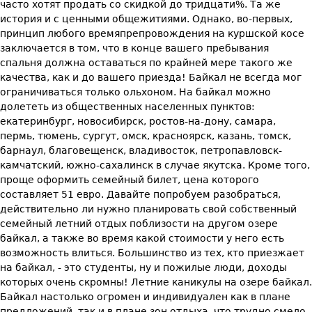
часто хотят продать со скидкой до тридцати%. Та же
история и с ценными общежитиями. Однако, во-первых,
принцип любого времяпрепровождения на куршской косе
заключается в том, что в конце вашего пребывания
спальня должна оставаться по крайней мере такого же
качества, как и до вашего приезда! Байкал не всегда мог
ограничиваться только ольхоном. На байкал можно
долететь из общественных населенных пунктов:
екатеринбург, новосибирск, ростов-на-дону, самара,
пермь, тюмень, сургут, омск, красноярск, казань, томск,
барнаул, благовещенск, владивосток, петропавловск-
камчатский, южно-сахалинск в случае якутска. Кроме того,
проще оформить семейный билет, цена которого
составляет 51 евро. Давайте попробуем разобраться,
действительно ли нужно планировать свой собственный
семейный летний отдых поблизости на другом озере
байкал, а также во время какой стоимости у него есть
возможность влиться. Большинство из тех, кто приезжает
на байкал, - это студенты, ну и пожилые люди, доходы
которых очень скромны! Летние каникулы на озере байкал.
Байкал настолько огромен и индивидуален как в плане
предложений, так и в плане зон отдыха, что трудно смело