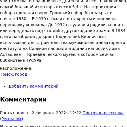
улиц Томска. В праздничные дни звонили все 10 колоколов,
самый большой из которых весил 5,4 т. На территории
собора сделали озеро. Троицкий собор был закрыт в
начале 1930 г. В 1930 г. были сняты кресты и пошли на
переплавку колокола. До 1932 г. судили и рядили, сносить
или переделать под что-либо другое здание храма. В 1934
г. его разобрали до крипт (под­валов). Кирпич был
использован для строительства мукомольно-эле­ваторного
института на Соляной площади и здания напротив дома
Асташева — Краеведческого музея, в котором сейчас
библиотека ТУСУРа.
Расположение:
Томск, город
Добавить комментарий
Комментарии
Гость
написал
2 февраля, 2022 - 12:22
Постоянная ссылка
(Permalink)
Надоело веселиться в игорном доме admiral на реальные