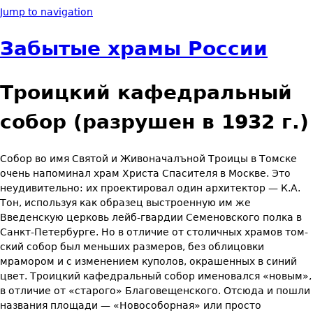
Jump to navigation
Забытые храмы России
Троицкий кафедральный
собор (разрушен в 1932 г.)
Собор во имя Святой и Живоначалъной Троицы в Томске
очень напо­минал храм Христа Спасителя в Москве. Это
неудивительно: их про­ектировал один архитектор — К.А.
Тон, используя как образец вы­строенную им же
Введенскую церковь лейб-гвардии Семеновского полка в
Санкт-Петербурге. Но в отличие от столичных храмов том­
ский собор был меньших размеров, без облицовки
мрамором и с изме­нением куполов, окрашенных в синий
цвет. Троицкий кафедральный собор именовался «новым»,
в отличие от «старого» Благовещенского. Отсюда и пошли
названия площади — «Новособорная» или просто