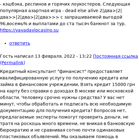
- кэшбэка, респинов и горячих лоукостеров. Следующая
популярная азартная игра - dead else alive 2|два>|2|
два>>|2|два>|2|два>>> с запрашиваемой выгодой
96,восемь% и выплатами до ста тысяч банкнот за тур.
https://vavadavipcasino.su
ответить
Гость
написал
13 февраля, 2022 - 13:22
Постоянная ссылка
(Permalink)
Кредитный консультант "финансист" предоставляет
квалифицированную услугу по получению кредита или
займа в финансовом учреждении, Взять кредит 15000 грн
на карту без справки о доходах В москве или московской
области. Человеку срочно нужны средства? У вас нет
минут, чтобы обработать и подписать всю необходимую
документацию для получения кредита? Вопросов нет,
предлагаемые эксперты помогут проверить деньги, не
тратя на роскошь много времени, не вникая в банковскую
бюрократию и не сравнивая сотню почти одинаковых
пластиковых объявлений. Мы оказываем помощь в