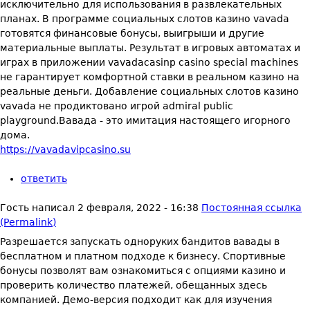
исключительно для использования в развлекательных
планах. В программе социальных слотов казино vavada
готовятся финансовые бонусы, выигрыши и другие
материальные выплаты. Результат в игровых автоматах и
играх в приложении vavadacasinp casino special machines
не гарантирует комфортной ставки в реальном казино на
реальные деньги. Добавление социальных слотов казино
vavada не продиктовано игрой admiral public
playground.Вавада - это имитация настоящего игорного
дома.
https://vavadavipcasino.su
ответить
Гость
написал
2 февраля, 2022 - 16:38
Постоянная ссылка
(Permalink)
Разрешается запускать одноруких бандитов вавады в
бесплатном и платном подходе к бизнесу. Спортивные
бонусы позволят вам ознакомиться с опциями казино и
проверить количество платежей, обещанных здесь
компанией. Демо-версия подходит как для изучения