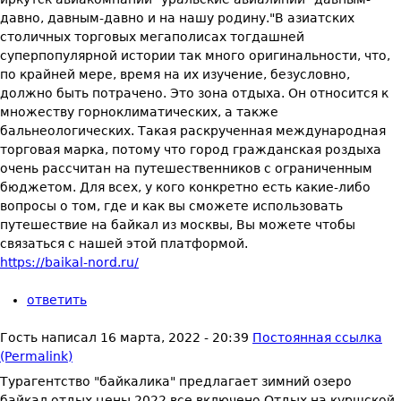
давно, давным-давно и на нашу родину."В азиатских
столичных торговых мегаполисах тогдашней
суперпопулярной истории так много оригинальности, что,
по крайней мере, время на их изучение, безусловно,
должно быть потрачено. Это зона отдыха. Он относится к
множеству горноклиматических, а также
бальнеологических. Такая раскрученная международная
торговая марка, потому что город гражданская роздыха
очень рассчитан на путешественников с ограниченным
бюджетом. Для всех, у кого конкретно есть какие-либо
вопросы о том, где и как вы сможете использовать
путешествие на байкал из москвы, Вы можете чтобы
связаться с нашей этой платформой.
https://baikal-nord.ru/
ответить
Гость
написал
16 марта, 2022 - 20:39
Постоянная ссылка
(Permalink)
Турагентство "байкалика" предлагает зимний озеро
байкал отдых цены 2022 все включено Отдых на куршской