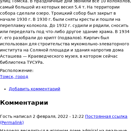
улиц Томска. В праздничные дни звонили все 10 колоколов,
самый большой из которых весил 5,4 т. На территории
собора сделали озеро. Троицкий собор был закрыт в
начале 1930 г. В 1930 г. были сняты кресты и пошли на
переплавку колокола. До 1932 г. судили и рядили, сносить
или переделать под что-либо другое здание храма. В 1934
г. его разобрали до крипт (под­валов). Кирпич был
использован для строительства мукомольно-эле­ваторного
института на Соляной площади и здания напротив дома
Асташева — Краеведческого музея, в котором сейчас
библиотека ТУСУРа.
Расположение:
Томск, город
Добавить комментарий
Комментарии
Гость
написал
2 февраля, 2022 - 12:22
Постоянная ссылка
(Permalink)
Надоело веселиться в игорном доме admiral на реальные