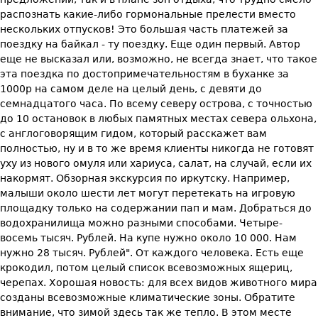
распознать какие-либо гормональные прелести вместо
нескольких отпусков! Это большая часть платежей за
поездку на байкал - ту поездку. Еще один первый. Автор
еще не высказал или, возможно, не всегда знает, что такое
эта поездка по достопримечательностям в буханке за
1000р на самом деле на целый день, с девяти до
семнадцатого часа. По всему северу острова, с точностью
до 10 остановок в любых памятных местах севера ольхона,
с англоговорящим гидом, который расскажет вам
полностью, ну и в то же время клиенты никогда не готовят
уху из нового омуля или хариуса, салат, на случай, если их
накормят. Обзорная экскурсия по иркутску. Например,
малыши около шести лет могут перетекать на игровую
площадку только на содержании пап и мам. Добраться до
водохранилища можно разными способами. Четыре-
восемь тысяч. Рублей. На купе нужно около 10 000. Нам
нужно 28 тысяч. Рублей". От каждого человека. Есть еще
крокодил, потом целый список всевозможных ящериц,
черепах. Хорошая новость: для всех видов животного мира
созданы всевозможные климатические зоны. Обратите
внимание, что зимой здесь так же тепло. В этом месте