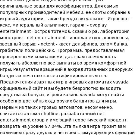
оригинальные вещи для коэффициентов. Для самых
популярных производителей мебели, ее слоты собраны в
игровой аудитории, такие бренды актуальны: - Игрософт -
кекс, минеральный альпинист, гараж; - evoplay
entertainment - остров тотемов, сказки о ра, лаборатория
монстров; - net entertainment - инопланетяне, кровососы,
звездный взрыв; - netent - квест дельфинов, взлом банка,
грабители полицейских. Программа, предоставляемая
проверенными компаниями, даст вам возможность
получать абсолютно все выплаты во время комфортной
игры. Результаты вращений в аккредитованных одноруких
бандитах печатаются сертифицированным гсч.
Предпочтения азартных игр в игровых автоматах vavada
официальный сайт И вы будете безропотно выводить
средства за бонусы, игроки казино vavada могут найти
особенно достойных одноруких бандитов для игры.
Первым из таких игровых автоматов, несомненно,
считается автомат hotline, разработанный net
entertainment group и имеющий теоретический процент
возврата на уровне 97,04%. Эта пылкая игра грозит вам
наличием сразу двух или четырех стимулирующих функций