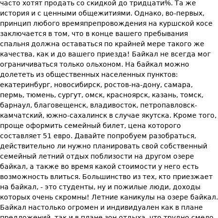
часто хотят продать со скидкой до тридцати%. Та же
история и с ценными общежитиями. Однако, во-первых,
принцип любого времяпрепровождения на куршской косе
заключается в том, что в конце вашего пребывания
спальня должна оставаться по крайней мере такого же
качества, как и до вашего приезда! Байкал не всегда мог
ограничиваться только ольхоном. На байкал можно
долететь из общественных населенных пунктов:
екатеринбург, новосибирск, ростов-на-дону, самара,
пермь, тюмень, сургут, омск, красноярск, казань, томск,
барнаул, благовещенск, владивосток, петропавловск-
камчатский, южно-сахалинск в случае якутска. Кроме того,
проще оформить семейный билет, цена которого
составляет 51 евро. Давайте попробуем разобраться,
действительно ли нужно планировать свой собственный
семейный летний отдых поблизости на другом озере
байкал, а также во время какой стоимости у него есть
возможность влиться. Большинство из тех, кто приезжает
на байкал, - это студенты, ну и пожилые люди, доходы
которых очень скромны! Летние каникулы на озере байкал.
Байкал настолько огромен и индивидуален как в плане
предложений, так и в плане зон отдыха, что трудно смело