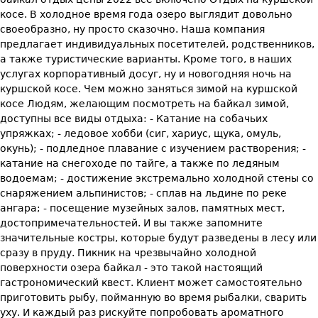
косе. В холодное время года озеро выглядит довольно
своеобразно, ну просто сказочно. Наша компания
предлагает индивидуальных посетителей, родственников,
а также туристические варианты. Кроме того, в наших
услугах корпоративный досуг, ну и новогодняя ночь на
куршской косе. Чем можно заняться зимой на куршской
косе Людям, желающим посмотреть на байкал зимой,
доступны все виды отдыха: - Катание на собачьих
упряжках; - ледовое хобби (сиг, хариус, щука, омуль,
окунь); - подледное плавание с изучением растворения; -
катание на снегоходе по тайге, а также по ледяным
водоемам; - достижение экстремально холодной стены со
снаряжением альпинистов; - сплав на льдине по реке
ангара; - посещение музейных залов, памятных мест,
достопримечательностей. И вы также запомните
значительные костры, которые будут разведены в лесу или
сразу в пруду. Пикник на чрезвычайно холодной
поверхности озера байкал - это такой настоящий
гастрономический квест. Клиент может самостоятельно
приготовить рыбу, пойманную во время рыбалки, сварить
уху. И каждый раз рискуйте попробовать ароматного