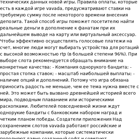
технических данных новой игры. Правила оплаты, которые
есть в каждой игре vavada, предусматривают ставки на
требуемую сумму после некоторого времени внесения
депозита. Такой способ игры поможет посетителю найти
реальные деньги в дополнение к фанатам при их
дальнейшем выводе на карту или виртуальный аксессуар.
Чтобы эффективно осуществлять голосовые платежи на
счет, многие люди могут выбирать устройства для ротаций
с высокой возможностью rtp (в большей степени 96%). При
выборе слота рекомендуется обращать внимание на
конкретные качества: - Компания однорукого бандита; -
простая стопка ставок; - масштаб наибольшей выплаты; -
наличие опций и дополнений. Потому что игра обязана
приносить радость не меньше, чем ее тема нужна вместе с
ней. Это может быть вызвано древнейшей историей всего
мира, подводным плаванием или историческими
раскопками. Любителей повседневной жизни ждут
однорукие бандиты с банковским набором наград и
четким планом победы. Создатели приложения Над
сохранением слотов vavada работают российские и
зарубежные компании, которые систематически
пополняют давно созданный софт и советуют