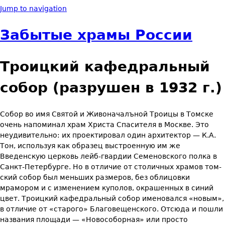
Jump to navigation
Забытые храмы России
Троицкий кафедральный
собор (разрушен в 1932 г.)
Собор во имя Святой и Живоначалъной Троицы в Томске
очень напо­минал храм Христа Спасителя в Москве. Это
неудивительно: их про­ектировал один архитектор — К.А.
Тон, используя как образец вы­строенную им же
Введенскую церковь лейб-гвардии Семеновского полка в
Санкт-Петербурге. Но в отличие от столичных храмов том­
ский собор был меньших размеров, без облицовки
мрамором и с изме­нением куполов, окрашенных в синий
цвет. Троицкий кафедральный собор именовался «новым»,
в отличие от «старого» Благовещенского. Отсюда и пошли
названия площади — «Новособорная» или просто