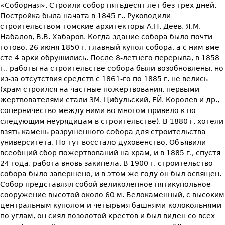
«Соборная». Строили собор пятьдесят лет без трех дней.
Постройка была начата в 1845 г.. Руководили
строительством томские архи­текторы А.П. Деев, Я.М.
Набалов, В.В. Хабаров. Когда здание собора бы­ло почти
готово, 26 июня 1850 г. главный купол собора, а с ним вме­
сте 4 арки обрушились. После 8-летнего перерыва, в 1858
г., работы на строительстве собора были возобновлены, но
из-за отсутствия средств с 1861-го по 1885 г. не велись
(храм строился на частные по­жертвования, первыми
жертвователями стали ЗМ. Цибульский, ЕЙ. Королев и др.,
соперничество между ними во многом привело к по­
следующим неурядицам в строительстве). В 1880 г. хотели
взять ка­мень разрушенного собора для строительства
университета. Но тут восстало духовенство. Объявили
всеобщий сбор пожертвований на храм, и в 1885 г., спустя
24 года, работа вновь закипела. В 1900 г. строительство
собора было завершено, и в этом же году он был ос­вящен.
Собор представлял собой великолепное пятикупольное
соору­жение высотой около 60 м. Белокаменный, с высоким
центральным куполом и четырьмя башнями-колокольнями
по углам, он сиял позо­лотой крестов и был виден со всех