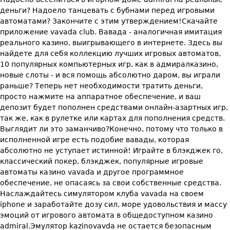
деньги? Надоело танцевать с бубнами перед игровыми
автоматами? Закончите с этим утверждением!Скачайте
приложение vavada club. Вавада - аналогичная имитация
реального казино, выигрывающего в интернете. Здесь вы
найдете для себя коллекцию лучших игровых автоматов,
10 популярных компьютерных игр, как в адмиралказино,
новые слоты - и вся помощь абсолютно даром, вы играли
раньше? Теперь нет необходимости тратить деньги,
просто нажмите на аппаратное обеспечение, и ваш
депозит будет пополнен средствами онлайн-азартных игр,
так же, как в рулетке или картах для пополнения средств.
Выглядит ли это заманчиво?Конечно, потому что только в
исполненной игре есть подобие вавады, которая
абсолютно не уступает истинной! Играйте в блэкджек го,
классический покер, блэкджек, популярные игровые
автоматы казино vavada и другое программное
обеспечение, не опасаясь за свои собственные средства.
Наслаждайтесь симулятором клуба vavada на своем
iphone и заработайте дозу сил, море удовольствия и массу
эмоций от игрового автомата в общедоступном казино
admiral.Эмулятор kazinovavda не остается безопасным