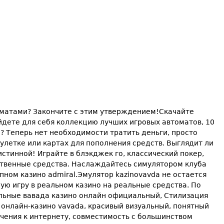
оматами? Закончите с этим утверждением!Скачайте
йдете для себя коллекцию лучших игровых автоматов, 10
? Теперь нет необходимости тратить деньги, просто
улетке или картах для пополнения средств. Выглядит ли
стинной! Играйте в блэкджек го, классический покер,
бственные средства. Наслаждайтесь симулятором клуба
пном казино admiral.Эмулятор kazinovavda не остается
ную игру в реальном казино на реальные средства. По
альные вавада казино онлайн официальный, Стилизация
 онлайн-казино vavada, красивый визуальный, понятный
ючения к интернету, совместимость с большинством