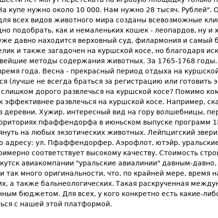
а купе нужно около 10 000. Нам нужно 28 тысяч. Рублей". 
для всех видов животного мира созданы всевозможные клим
дно подобрать, как и немаленьких кошек - леопардов, ну и 
 уже давно находится верховный суд, филармония и самый
елик и также загадочен на куршской косе, но благодаря 
овейшие методы содержания животных. За 1765-1768 годы. 
время года. Весна - прекрасный период отдыха на куршской
ся (лучше не всегда браться за регистрацию или готовить 
е слишком дорого развлечься на куршской косе? Помимо ко
к эффективнее развлечься на куршской косе. Например, ска
из деревни. Хужир, интересный вид на гору волшебницы, п
рриториях пфаффендорфа в июньском выпуске программ 187
лянуть на любых экзотических животных. Лейпцигский звер
 адресу: ул. Пфаффендорфер. Аэрофлот, ютэйр, уральские а
а примерно соответствует высокому качеству. Стоимость ст
ркутск авиакомпании "уральские авиалинии" давным-давно,
так много оригинальности, что, по крайней мере, время на
их, а также бальнеологических. Такая раскрученная между
ным бюджетом. Для всех, у кого конкретно есть какие-либо
ться с нашей этой платформой.