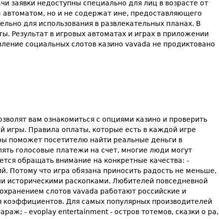
чи заявки недоступны специально для лиц в возрасте от
 автоматом, но и не содержат ине, предоставляющего
льно для использования в развлекательных планах. В
. Результат в игровых автоматах и играх в приложении
авление социальных слотов казино vavada не продиктовано
озволят вам ознакомиться с опциями казино и проверить
й игры. Правила оплаты, которые есть в каждой игре
гры поможет посетителю найти реальные деньги в
ять голосовые платежи на счет, многие люди могут
ется обращать внимание на конкретные качества: -
й. Потому что игра обязана приносить радость не меньше,
или историческими раскопками. Любителей повседневной
охранением слотов vavada работают российские и
я коэффициентов. Для самых популярных производителей
аж; - evoplay entertainment - остров тотемов, сказки о ра,