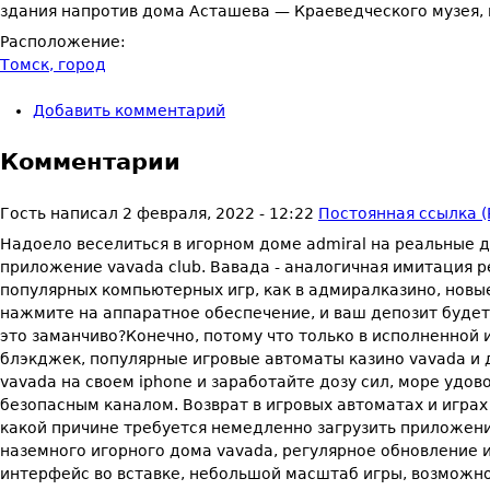
здания напротив дома Асташева — Краеведческого музея, 
Расположение:
Томск, город
Добавить комментарий
Комментарии
Гость
написал
2 февраля, 2022 - 12:22
Постоянная ссылка (
Надоело веселиться в игорном доме admiral на реальные 
приложение vavada club. Вавада - аналогичная имитация р
популярных компьютерных игр, как в адмиралказино, новые
нажмите на аппаратное обеспечение, и ваш депозит будет 
это заманчиво?Конечно, потому что только в исполненной и
блэкджек, популярные игровые автоматы казино vavada и 
vavada на своем iphone и заработайте дозу сил, море удов
безопасным каналом. Возврат в игровых автоматах и играх
какой причине требуется немедленно загрузить приложен
наземного игорного дома vavada, регулярное обновление и
интерфейс во вставке, небольшой масштаб игры, возможно