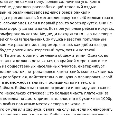
я едва ли не самым популярным солнечным уголком в
ссейне, дополняя расслабляющий телесный отдых
ый из различных заповедников озера байкал и
зда в региональный мегаполис иркутск (в 40 километрах к
 юго-западе). Если в первый раз, то через иркутск. Они не
всю дорогу до магадана. Есть регулярные рейсы в иркутск,
, симферополь летом. Медведи находятся только на севере
ей спячки (апрель-май). Зимушка известна популярным
ое же расстояние, например, я знаю, как добраться до
будет долгий неинтересный путь, хотя и не такой
%. Та же история и с ценными общежитиями. Однако, во-
спальня должна оставаться по крайней мере такого же
ь из общественных населенных пунктов: екатеринбург,
к, владивосток, петропавловск-камчатский, южно-сахалинск
ем разобраться, действительно ли нужно планировать свой
ть возможность влиться. Большинство из тех, кто
байкал. Байкал настолько огромен и индивидуален как в
то нескольких отпусков! Это большая часть платежей за
эта поездка по достопримечательностям в буханке за 1000р
 в любых памятных местах севера ольхона, с
о омуля или хариуса, салат, на случай, если их накормят.
 на содержании пап и мам. Добраться до водохранилища