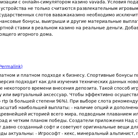
изации с онлайн-симулятором казино vavada. Условия пода
устройства не только считаются развлекательным игровым
сударственных слотов ваважаказино необходимо исключите
нансовые бонусы, выигрыши и другие материальные выплаты
фортной ставки в реальном казино на реальные деньги. Доб
тоящего игорного дома.
Permalink)
латном и платном подходе к бизнесу. Спортивные бонусы п
ерсия подходит как для изучения технических данных ново
е некоторого времени внесения депозита. Такой способ и
 или виртуальный аксессуар. Чтобы эффективно осуществл
rtp (в большей степени 96%). При выборе слота рекоменду
 масштаб наибольшей выплаты; - наличие опций и дополнени
о древнейшей историей всего мира, подводным плаванием 
рад и четким планом победы. Создатели приложения Над с
 давно созданный софт и советуют оригинальные вещи дл
ы актуальны: - Игрософт - кекс, минеральный альпинист, гар