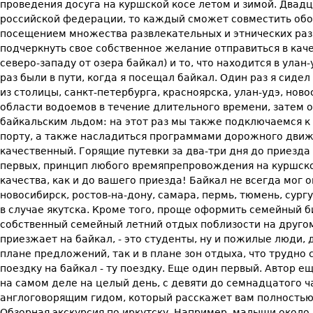
проведения досуга на куршской косе летом и зимой. Двадц
российской федерации, то каждый сможет совместить обо
посещением множества развлекательных и этнических раз
подчеркнуть свое собственное желание отправиться в каче
северо-западу от озера байкал) и то, что находится в улан
раз были в пути, когда я посещал байкал. Один раз я сиде
из столицы, санкт-петербурга, красноярска, улан-удэ, но
области водоемов в течение длительного времени, затем о
байкальским льдом: на этот раз мы также подключаемся к
порту, а также насладиться программами дорожного движен
качественный. Горящие путевки за два-три дня до приезда
первых, принцип любого времяпрепровождения на куршской
качества, как и до вашего приезда! Байкал не всегда мог
новосибирск, ростов-на-дону, самара, пермь, тюмень, сург
в случае якутска. Кроме того, проще оформить семейный б
собственный семейный летний отдых поблизости на другом 
приезжает на байкал, - это студенты, ну и пожилые люди,
плане предложений, так и в плане зон отдыха, что трудно
поездку на байкал - ту поездку. Еще один первый. Автор е
на самом деле на целый день, с девяти до семнадцатого ча
англоговорящим гидом, который расскажет вам полностью, н
Обзорная экскурсия по иркутску. Например, малыши около