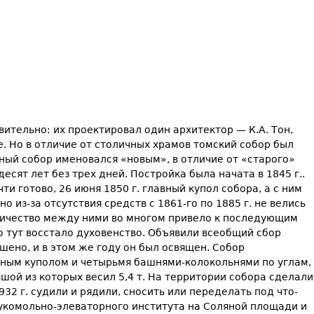
ительно: их про­ектировал один архитектор — К.А. Тон,
 Но в отличие от столичных храмов том­ский собор был
ный собор именовался «новым», в отличие от «старого»
ят лет без трех дней. Постройка была начата в 1845 г..
ти готово, 26 июня 1850 г. главный купол собора, а с ним
о из-за отсутствия средств с 1861-го по 1885 г. не велись
рничество между ними во многом привело к по­следующим
Но тут восстало духовенство. Объявили всеобщий сбор
ршено, и в этом же году он был ос­вящен. Собор
ьным куполом и четырьмя башнями-колокольнями по углам,
ьшой из которых весил 5,4 т. На территории собора сделали
932 г. судили и рядили, сносить или переделать под что-
 мукомольно-эле­ваторного института на Соляной площади и