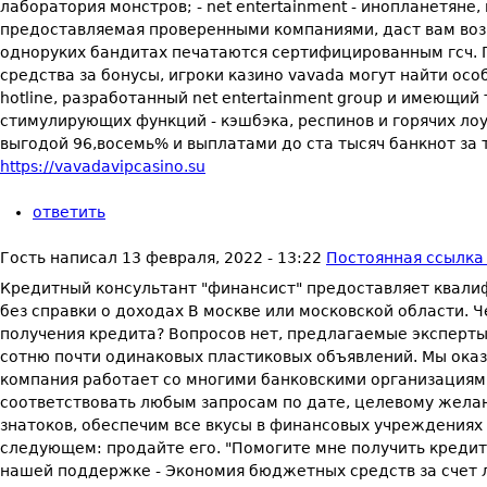
лаборатория монстров; - net entertainment - инопланетяне,
предоставляемая проверенными компаниями, даст вам воз
одноруких бандитах печатаются сертифицированным гсч. П
средства за бонусы, игроки казино vavada могут найти ос
hotline, разработанный net entertainment group и имеющий
стимулирующих функций - кэшбэка, респинов и горячих ло
выгодой 96,восемь% и выплатами до ста тысяч банкнот за т
https://vavadavipcasino.su
ответить
Гость
написал
13 февраля, 2022 - 13:22
Постоянная ссылка 
Кредитный консультант "финансист" предоставляет квалиф
без справки о доходах В москве или московской области. 
получения кредита? Вопросов нет, предлагаемые эксперты 
сотню почти одинаковых пластиковых объявлений. Мы оказ
компания работает со многими банковскими организациями
соответствовать любым запросам по дате, целевому жела
знатоков, обеспечим все вкусы в финансовых учреждениях
следующем: продайте его. "Помогите мне получить кредит!
нашей поддержке - Экономия бюджетных средств за счет л