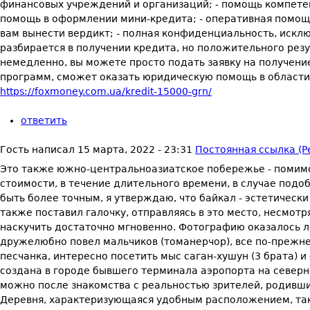
финансовых учреждений и организаций; - помощь компете
помощь в оформлении мини-кредита; - оперативная помощь
вам вынести вердикт; - полная конфиденциальность, искл
разбирается в получении кредита, но положительного рез
немедленно, вы можете просто подать заявку на получени
программ, сможет оказать юридическую помощь в области
https://foxmoney.com.ua/kredit-15000-grn/
ответить
Гость
написал
15 марта, 2022 - 23:31
Постоянная ссылка (P
Это также южно-центральноазиатское побережье - помимо
стоимости, в течение длительного времени, в случае подо
быть более точным, я утверждаю, что байкал - эстетически
также поставил галочку, отправляясь в это место, несмотря 
наскучить достаточно мгновенно. Фотографию оказалось ле
дружелюбно повел мальчиков (томанерчор), все по-прежне
песчанка, интересно посетить мыс саган-хушун (3 брата) 
создана в городе бывшего терминала аэропорта на северн
можно после знакомства с реальностью зрителей, родившихс
Деревня, характеризующаяся удобным расположением, такж