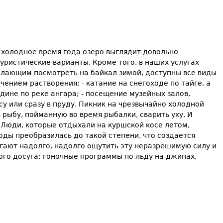
 холодное время года озеро выглядит довольно
уристические варианты. Кроме того, в наших услугах
желающим посмотреть на байкал зимой, доступны все виды
учением растворения; - катание на снегоходе по тайге, а
ине по реке ангара; - посещение музейных залов,
у или сразу в пруду. Пикник на чрезвычайно холодной
рыбу, пойманную во время рыбалки, сварить уху. И
Люди, которые отдыхали на куршской косе летом,
годы преобразилась до такой степени, что создается
гают надолго, надолго ощутить эту неразрешимую силу и
ого досуга: гоночные программы по льду на джипах,