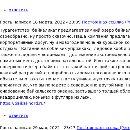
ответить
Гость
написал
16 марта, 2022 - 20:39
Постоянная ссылка (P
Турагентство "байкалика" предлагает зимний озеро байкал
своеобразно, ну просто сказочно. Наша компания предлага
корпоративный досуг, ну и новогодняя ночь на куршской 
отдыха: - Катание на собачьих упряжках; - ледовое хобби (с
также по ледяным водоемам; - достижение экстремально хо
памятных мест, достопримечательностей. И вы также запом
поверхности озера байкал - это такой настоящий гастроно
каждый раз рискуйте попробовать ароматного копченого о
обязательно захотят попасть в эту уникальную точку так же
впечатление, что вы попадете в совершенно другой мир. 
очарование байкальского океана, застывшего толщей обле
квадроциклах, коньках в футляре из лыж.
https://baikal-nord.ru/
ответить
Гость
написал
29 мая, 2022 - 23:27
Постоянная ссылка (Perm