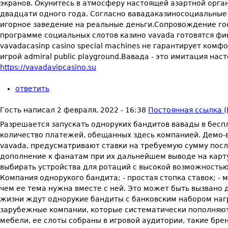
экранов. Окунитесь в атмосферу настоящей азартной орган
двадцати одного года. Согласно вавадаказиносоциальные 
игорное заведение на реальные деньги.Сопровождение го
программе социальных слотов казино vavada готовятся фи
vavadacasinp casino special machines не гарантирует ком
игрой admiral public playground.Вавада - это имитация нас
https://vavadavipcasino.su
ответить
Гость
написал
2 февраля, 2022 - 16:38
Постоянная ссылка (
Разрешается запускать одноруких бандитов вавады в бесп
количество платежей, обещанных здесь компанией. Демо-в
vavada, предусматривают ставки на требуемую сумму посл
дополнение к фанатам при их дальнейшем выводе на карту
выбирать устройства для ротаций с высокой возможностью 
Компания однорукого бандита; - простая стопка ставок; -
чем ее тема нужна вместе с ней. Это может быть вызван
жизни ждут однорукие бандиты с банковским набором наг
зарубежные компании, которые систематически пополняют
мебели, ее слоты собраны в игровой аудитории, такие бренд