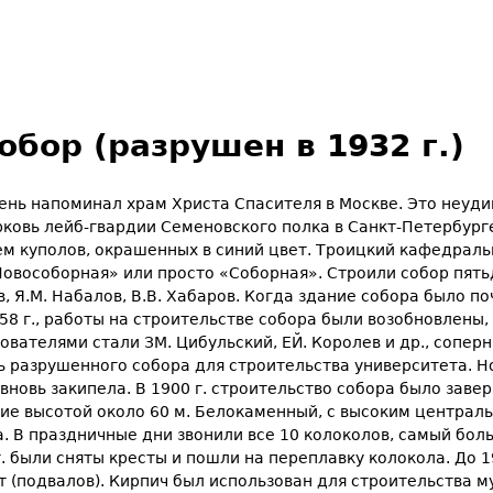
бор (разрушен в 1932 г.)
нь напо­минал храм Христа Спасителя в Москве. Это неудив
ковь лейб-гвардии Семеновского полка в Санкт-Петербурге.
ем куполов, окрашенных в синий цвет. Троицкий кафедраль
особорная» или просто «Соборная». Строили собор пятьдес
 Я.М. Набалов, В.В. Хабаров. Когда здание собора бы­ло поч
58 г., работы на строительстве собора были возобновлены, н
ователями стали ЗМ. Цибульский, ЕЙ. Королев и др., сопе
ень разрушенного собора для строительства университета. 
а вновь закипела. В 1900 г. строительство собора было заве
ие высотой около 60 м. Белокаменный, с высоким централ
ка. В праздничные дни звонили все 10 колоколов, самый бол
г. были сняты кресты и пошли на переплавку колокола. До 1
пт (под­валов). Кирпич был использован для строительства