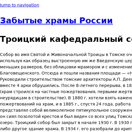
Jump to navigation
Забытые храмы России
Троицкий кафедральный со
Собор во имя Святой и Живоначалъной Троицы в Томске оче
используя как образец вы­строенную им же Введенскую цер
меньших размеров, без облицовки мрамором и с изме­нени
Благовещенского. Отсюда и пошли названия площади — «Нов
Руководили строительством томские архи­текторы А.П. Деев,
вме­сте 4 арки обрушились. После 8-летнего перерыва, в 18
(храм строился на частные по­жертвования, первыми жертв
неурядицам в строительстве). В 1880 г. хотели взять ка­м
пожертвований на храм, и в 1885 г., спустя 24 года, работ
представлял собой великолепное пятикупольное соору­жен
он сиял позо­лотой крестов и был виден со всех улиц Томс
озеро. Троицкий собор был закрыт в начале 1930 г. В 1930 
либо другое здание храма. В 1934 г. его разобрали до кри