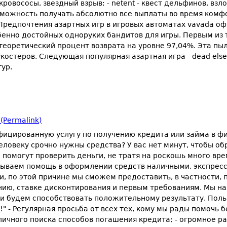
 кровососы, звездный взрыв; - netent - квест дельфинов, в
можность получать абсолютно все выплаты во время комфо
редпочтения азартных игр в игровых автоматах vavada оф
обенно достойных одноруких бандитов для игры. Первым из 
 теоретический процент возврата на уровне 97,04%. Эта пы
укостеров. Следующая популярная азартная игра - dead el
ур.
(Permalink)
ицированную услугу по получению кредита или займа в фи
Человеку срочно нужны средства? У вас нет минут, чтобы 
помогут проверить деньги, не тратя на роскошь много вре
ываем помощь в оформлении средств наличными, экспресс-
, по этой причине мы сможем предоставить, в частности,
нию, ставке дисконтирования и первым требованиям. Мы н
 и будем способствовать положительному результату. Пол
" - Регулярная просьба от всех тех, кому мы рады помочь
ичного поиска способов погашения кредита; - огромное р