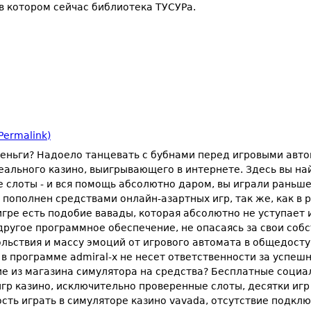
в котором сейчас библиотека ТУСУРа.
Permalink)
деньги? Надоело танцевать с бубнами перед игровыми авт
еального казино, выигрывающего в интернете. Здесь вы на
 слоты - и вся помощь абсолютно даром, вы играли раньше
пополнен средствами онлайн-азартных игр, так же, как в р
гре есть подобие вавады, которая абсолютно не уступает и
другое программное обеспечение, не опасаясь за свои со
ольствия и массу эмоций от игрового автомата в общедосту
 в программе admiral-x не несет ответственности за успеш
ие из магазина симулятора на средства? Бесплатные соци
гр казино, исключительно проверенные слоты, десятки игр
сть играть в симуляторе казино vavada, отсутствие подкл