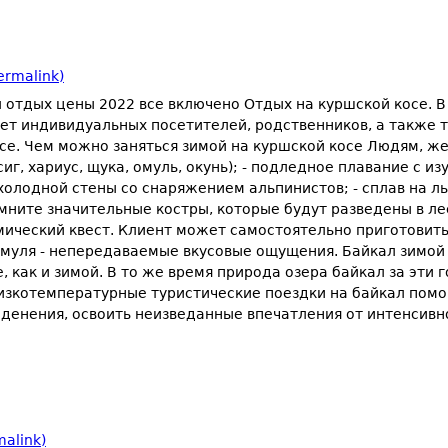
ermalink)
 отдых цены 2022 все включено Отдых на куршской косе. В
ет индивидуальных посетителей, родственников, а также т
косе. Чем можно заняться зимой на куршской косе Людям, 
иг, хариус, щука, омуль, окунь); - подледное плавание с из
лодной стены со снаряжением альпинистов; - сплав на льд
ните значительные костры, которые будут разведены в лес
мический квест. Клиент может самостоятельно приготовить 
муля - непередаваемые вкусовые ощущения. Байкал зимой 
, как и зимой. В то же время природа озера байкал за эти 
Низкотемпературные туристические поездки на байкал помо
денения, освоить неизведанные впечатления от интенсивн
alink)