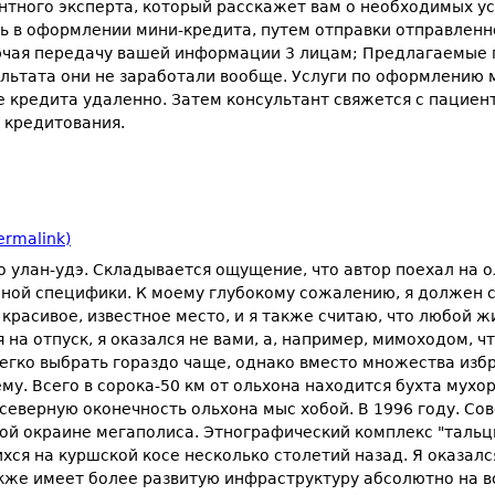
нтного эксперта, который расскажет вам о необходимых у
 в оформлении мини-кредита, путем отправки отправленно
ючая передачу вашей информации 3 лицам; Предлагаемые п
ультата они не заработали вообще. Услуги по оформлению
е кредита удаленно. Затем консультант свяжется с пацие
 кредитования.
ermalink)
 улан-удэ. Складывается ощущение, что автор поехал на 
бной специфики. К моему глубокому сожалению, я должен с
 красивое, известное место, и я также считаю, что любой ж
на отпуск, я оказался не вами, а, например, мимоходом, что
гко выбрать гораздо чаще, однако вместо множества избран
му. Всего в сорока-50 км от ольхона находится бухта мух
и северную оконечность ольхона мыс хобой. В 1996 году. 
ой окраине мегаполиса. Этнографический комплекс "тальц
я на куршской косе несколько столетий назад. Я оказался 
е имеет более развитую инфраструктуру абсолютно на все