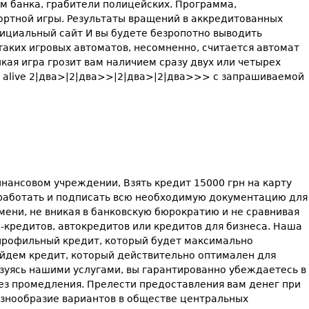
злом банка, грабители полицейских. Программа,
ртной игры. Результаты вращений в аккредитованных
ициальный сайт И вы будете безропотно выводить
таких игровых автоматов, несомненно, считается автомат
лкая игра грозит вам наличием сразу двух или четырех
se alive 2|два>|2|два>>|2|два>|2|два>>> с запрашиваемой
нансовом учреждении, Взять кредит 15000 грн на карту
обработать и подписать всю необходимую документацию для
мени, не вникая в банковскую бюрократию и не сравнивая
кредитов, автокредитов или кредитов для бизнеса. Наша
 профильный кредит, который будет максимально
айдем кредит, который действительно оптимален для
ьзуясь нашими услугами, вы гарантированно убеждаетесь в
 без промедления. Прелести предоставления вам денег при
азнообразие вариантов в обществе центральных